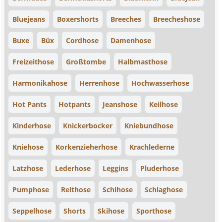
Bluejeans
Boxershorts
Breeches
Breecheshose
Buxe
Büx
Cordhose
Damenhose
Freizeithose
Großtombe
Halbmasthose
Harmonikahose
Herrenhose
Hochwasserhose
Hot Pants
Hotpants
Jeanshose
Keilhose
Kinderhose
Knickerbocker
Kniebundhose
Kniehose
Korkenzieherhose
Krachlederne
Latzhose
Lederhose
Leggins
Pluderhose
Pumphose
Reithose
Schihose
Schlaghose
Seppelhose
Shorts
Skihose
Sporthose