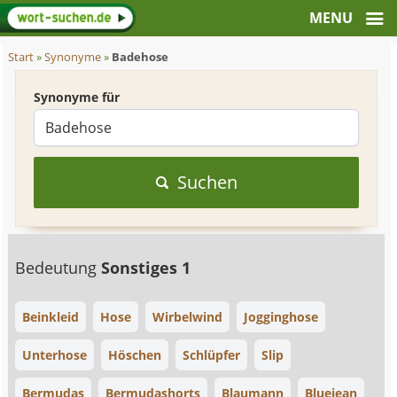
Start
»
Synonyme
»
Badehose
Synonyme für
Suchen
Bedeutung
Sonstiges 1
Beinkleid
Hose
Wirbelwind
Jogginghose
Unterhose
Höschen
Schlüpfer
Slip
Bermudas
Bermudashorts
Blaumann
Bluejean