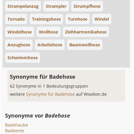
Strampelanzug
Strampler
Strumpfhose
Tornado
Trainingshose
Turnhose
Windel
Windelhose
Wollhose
Ziehharmonikahose
Anzughose
Arbeitshose
Baumwollhose
Schwimmhose
Synonyme für Badehose
62 Synonyme in 1 Bedeutungsgruppen
weitere
Synonyme für Badehose
auf Woxikon.de
Synonyme vor
Badehose
Badehaube
Badeente