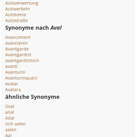
Autoverwertung
Autoverkehr
Autotomie
Autostraße
Synonyme nach
Aval
Avancement
avancieren
Avantgarde
Avantgardist
avantgardistisch
avanti
Avanturin
Avanturinquarz
Avatar
Avatara
ähnliche Synonyme
Oval
anal
Adal
sich aalen
aalen
Aal