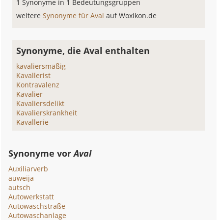
1 Synonyme in 1 Bedeutungsgruppen
weitere
Synonyme für Aval
auf Woxikon.de
Synonyme, die Aval enthalten
kavaliersmäßig
Kavallerist
Kontravalenz
Kavalier
Kavaliersdelikt
Kavalierskrankheit
Kavallerie
Synonyme vor
Aval
Auxiliarverb
auweija
autsch
Autowerkstatt
Autowaschstraße
Autowaschanlage