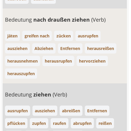
Bedeutung
nach draußen ziehen
(Verb)
jäten
greifen nach
zücken
ausrupfen
ausziehen
Abziehen
Entfernen
herausreißen
herausnehmen
herausrupfen
hervorziehen
herauszupfen
Bedeutung
ziehen
(Verb)
ausrupfen
ausziehen
abreißen
Entfernen
pflücken
zupfen
raufen
abrupfen
reißen