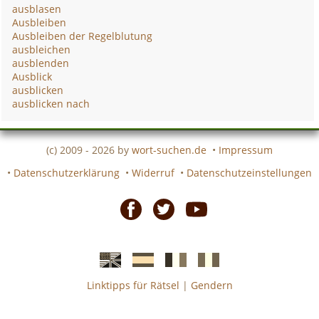
ausblasen
Ausbleiben
Ausbleiben der Regelblutung
ausbleichen
ausblenden
Ausblick
ausblicken
ausblicken nach
(c) 2009 - 2026 by
wort-suchen.de
•
Impressum
•
Datenschutzerklärung
•
Widerruf
•
Datenschutzeinstellungen
Facebook
Twitter
Youtube
Linktipps für Rätsel
|
Gendern
Englische
Spanische
französiche
italienische