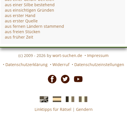
aus einer Silbe bestehend
aus einsichtigen Gründen
aus erster Hand
aus erster Quelle
aus fernen Ländern stammend
aus freien Stücken
aus früher Zeit
(c) 2009 - 2026 by
wort-suchen.de
•
Impressum
•
Datenschutzerklärung
•
Widerruf
•
Datenschutzeinstellungen
Facebook
Twitter
Youtube
Linktipps für Rätsel
|
Gendern
Englische
Spanische
französiche
italienische
wort-
wort-
Kreuzworträtsel-
Kreuzworträtsel-