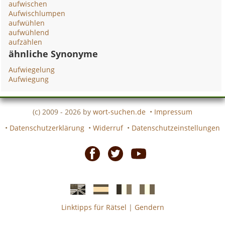
aufwischen
Aufwischlumpen
aufwühlen
aufwühlend
aufzählen
ähnliche Synonyme
Aufwiegelung
Aufwiegung
(c) 2009 - 2026 by
wort-suchen.de
•
Impressum
•
Datenschutzerklärung
•
Widerruf
•
Datenschutzeinstellungen
Facebook
Twitter
Youtube
Linktipps für Rätsel
|
Gendern
Englische
Spanische
französiche
italienische