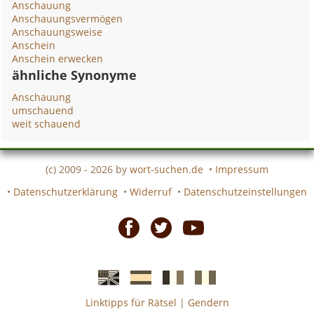
Anschauung
Anschauungsvermögen
Anschauungsweise
Anschein
Anschein erwecken
ähnliche Synonyme
Anschauung
umschauend
weit schauend
(c) 2009 - 2026 by
wort-suchen.de
•
Impressum
•
Datenschutzerklärung
•
Widerruf
•
Datenschutzeinstellungen
Facebook
Twitter
Youtube
Linktipps für Rätsel
|
Gendern
Englische
Spanische
französiche
italienische