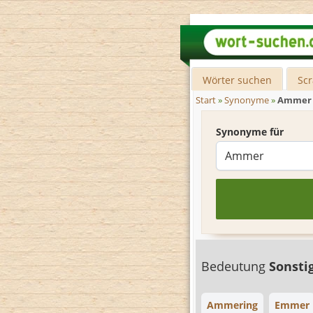
Wörter suchen
Sc
Start
»
Synonyme
»
Ammer
Synonyme für
Bedeutung
Sonsti
Ammering
Emmer