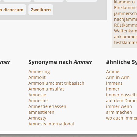
klammern
Einklamme
um dicoccum
Zweikorn
jammersc
nachjamm
Rüstkamm
Waffenka
anklamme
festklamm
mer
Synonyme nach
Ammer
ähnliche 
Ammering
Amme
Ammolit
Arm in Arm
Ammoniumcitrat tribasisch
immens
Ammoniumsulfat
immer
Amnesie
immer dasselb
Amnestie
auf dem Dam
Amnestie erlassen
immer wenn
amnestieren
arm machen
Amnesty
wo auch imme
Amnesty International