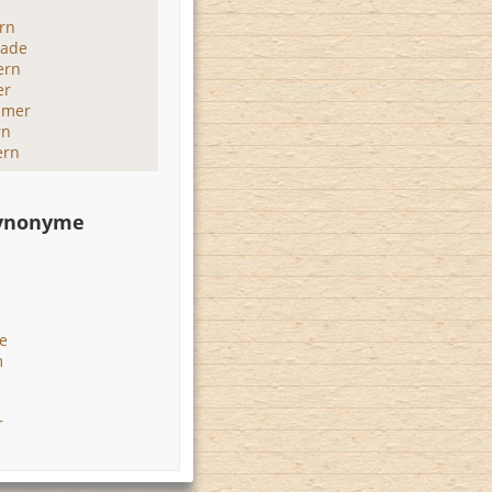
rn
hade
ern
er
mmer
rn
ern
Synonyme
e
m
r