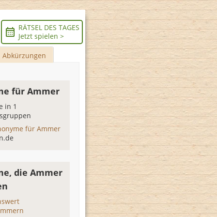
RÄTSEL DES TAGES
Jetzt spielen >
Abkürzungen
me für Ammer
 in 1
sgruppen
nonyme für Ammer
n.de
me, die Ammer
en
swert
lammern