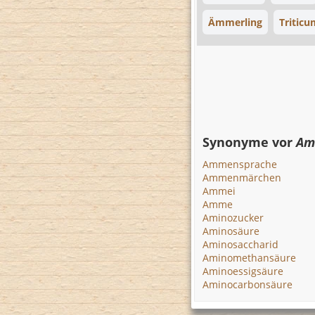
Ämmerling
Tritic
Synonyme vor
Am
Ammensprache
Ammenmärchen
Ammei
Amme
Aminozucker
Aminosäure
Aminosaccharid
Aminomethansäure
Aminoessigsäure
Aminocarbonsäure