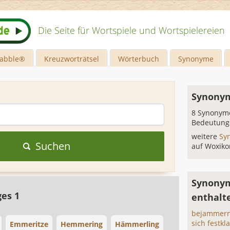
Die Seite für Wortspiele und Wortspielereien
rabble®
Kreuzworträtsel
Wörterbuch
Synonyme
Synony
8 Synonyme
Bedeutung
weitere
Sy
Suchen
auf Woxiko
Synony
ges 1
enthalt
bejammern
sich festk
Emmeritze
Hemmering
Hämmerling