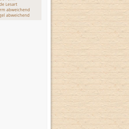
de Lesart
orm abweichend
gel abweichend