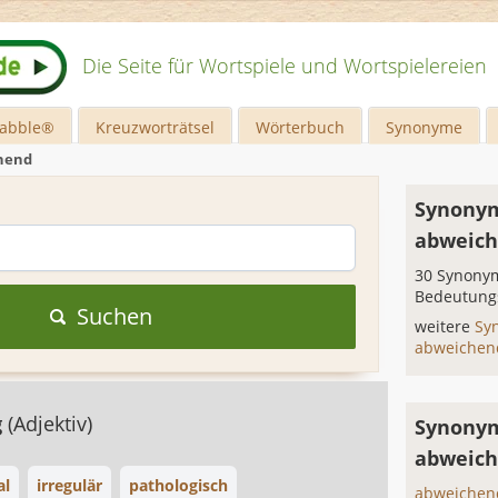
Die Seite für Wortspiele und Wortspielereien
rabble®
Kreuzworträtsel
Wörterbuch
Synonyme
hend
Synonym
abweic
30 Synonym
Bedeutung
Suchen
weitere
Sy
abweiche
g
(Adjektiv)
Synonym
abweich
al
irregulär
pathologisch
abweichen