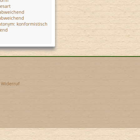
Form
esart
abweichend
 abweichend
tonym: konformistisch
send
•
Widerruf