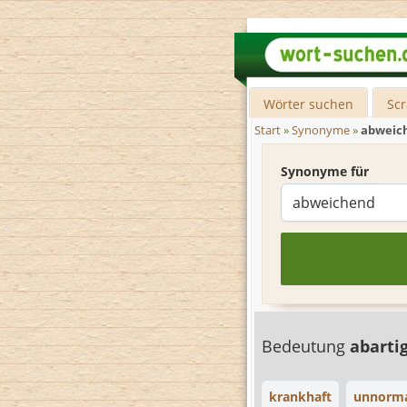
Wörter suchen
Sc
Start
»
Synonyme
»
abweic
Synonyme für
Bedeutung
abarti
krankhaft
unnorm