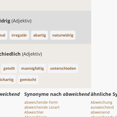
idrig
(Adjektiv)
mal
irregulär
abartig
naturwidrig
chiedlich
(Adjektiv)
geteilt
mannigfaltig
unterschieden
ichartig
gemischt
weichend
Synonyme nach
abweichend
ähnliche 
abweichende Form
Abweichung
abweichende Lesart
ausweichend
Abweichler
abweisend