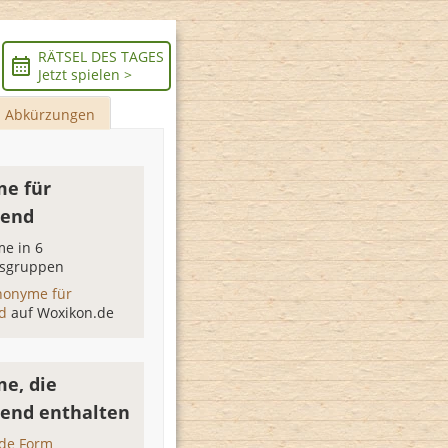
RÄTSEL DES TAGES
Jetzt spielen >
Abkürzungen
e für
hend
e in 6
sgruppen
nonyme für
nd
auf Woxikon.de
e, die
end enthalten
de Form