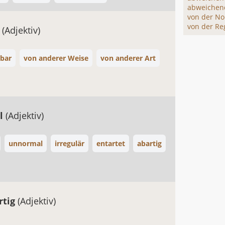
abweichen
von der N
von der Re
s
(Adjektiv)
hbar
von anderer Weise
von anderer Art
l
(Adjektiv)
unnormal
irregulär
entartet
abartig
rtig
(Adjektiv)