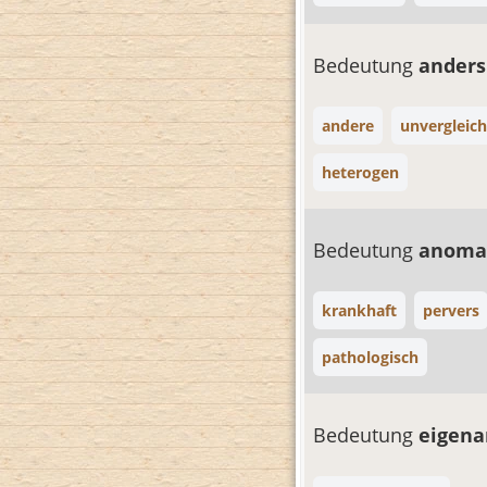
Bedeutung
ander
andere
unvergleic
heterogen
Bedeutung
anoma
krankhaft
pervers
pathologisch
Bedeutung
eigena