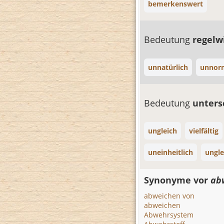
bemerkenswert
Bedeutung
regelw
unnatürlich
unnor
Bedeutung
unters
ungleich
vielfältig
uneinheitlich
ungle
Synonyme vor
ab
abweichen von
abweichen
Abwehrsystem