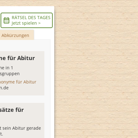
RÄTSEL DES TAGES
Jetzt spielen >
Abkürzungen
e für Abitur
e in 1
sgruppen
nonyme für Abitur
n.de
sätze für
t sein Abitur gerade
t.