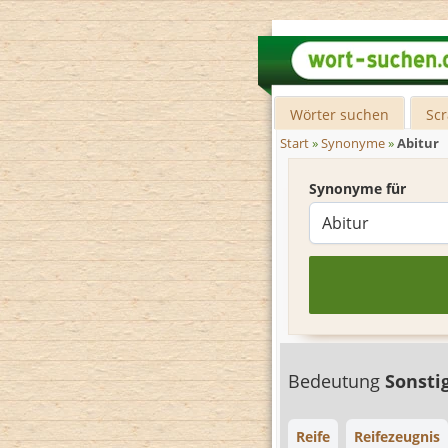
Wörter suchen
Sc
Start
»
Synonyme
»
Abitur
Synonyme für
Bedeutung
Sonsti
Reife
Reifezeugnis