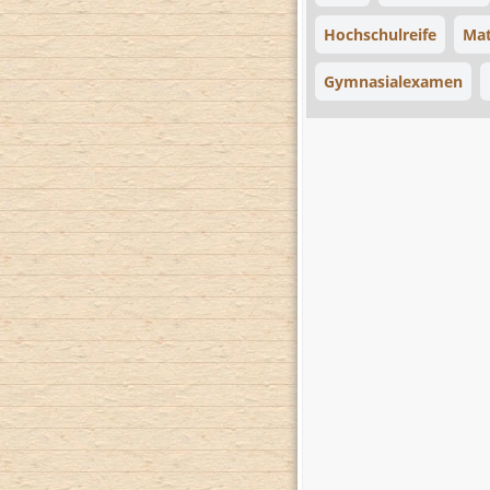
Hochschulreife
Mat
Gymnasialexamen