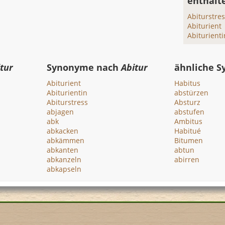
enthalt
Abiturstre
Abiturient
Abiturienti
tur
Synonyme nach
Abitur
ähnliche 
Abiturient
Habitus
Abiturientin
abstürzen
Abiturstress
Absturz
abjagen
abstufen
abk
Ambitus
abkacken
Habitué
abkämmen
Bitumen
abkanten
abtun
abkanzeln
abirren
abkapseln