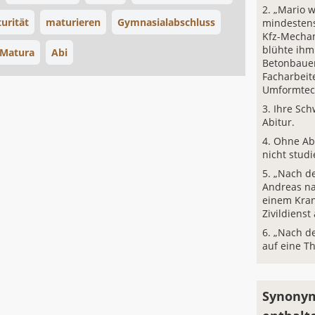
„Mario w
urität
maturieren
Gymnasialabschluss
mindestens
Kfz-Mechan
blühte ihm 
Matura
Abi
Betonbauer
Facharbeit
Umformtec
Ihre Sch
Abitur.
Ohne Ab
nicht studi
„Nach d
Andreas n
einem Kra
Zivildienst
„Nach de
auf eine T
Synonym