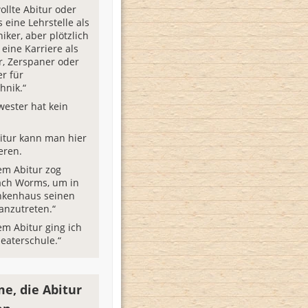
ollte Abitur oder
 eine Lehrstelle als
iker, aber plötzlich
eine Karriere als
, Zerspaner oder
er für
hnik.“
wester hat kein
itur kann man hier
eren.
em Abitur zog
ach Worms, um in
nkenhaus seinen
 anzutreten.“
m Abitur ging ich
heaterschule.“
e, die Abitur