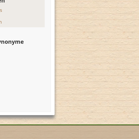
en
ss
n
Synonyme