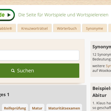
Die Seite für Wortspiele und Wortspielereien
rabble®
Kreuzworträtsel
Wörterbuch
Synonyme
Synonym
12 Synonym
Bedeutung
weitere
Sy
Suchen
auf Woxiko
Beispiel
ges 1
Abitur
Klaus ha
so geschaff
Reifeprüfung
Matur
Maturitätsexamen