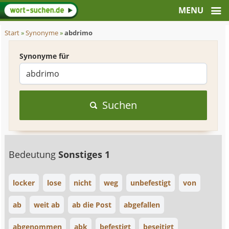
Start
»
Synonyme
»
abdrimo
Synonyme für
Suchen
Bedeutung
Sonstiges 1
locker
lose
nicht
weg
unbefestigt
von
ab
weit ab
ab die Post
abgefallen
abgenommen
abk
befestigt
beseitigt