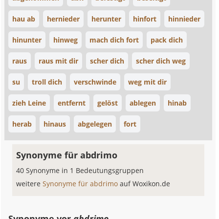
hau ab
hernieder
herunter
hinfort
hinnieder
hinunter
hinweg
mach dich fort
pack dich
raus
raus mit dir
scher dich
scher dich weg
su
troll dich
verschwinde
weg mit dir
zieh Leine
entfernt
gelöst
ablegen
hinab
herab
hinaus
abgelegen
fort
Synonyme für abdrimo
40 Synonyme in 1 Bedeutungsgruppen
weitere
Synonyme für abdrimo
auf Woxikon.de
Synonyme vor
abdrimo