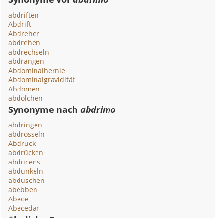
abdriften
Abdrift
Abdreher
abdrehen
abdrechseln
abdrängen
Abdominalhernie
Abdominalgravidität
Abdomen
abdolchen
Synonyme nach
abdrimo
abdringen
abdrosseln
Abdruck
abdrücken
abducens
abdunkeln
abduschen
abebben
Abece
Abecedar