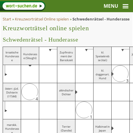
Start
»
Kreuzworträtsel Online spielen
»
Schwedenrätsel - Hunderasse
Kreuzworträtsel online spielen
Schwedenrätsel - Hunderasse
kroatische
Zupfinstru
kl.
Hunderass
Hunderass
ment der
Speisekreb
e (Sloughi)
e
Barockzeit
se (ital.)
kl.
doggenart.
Hund
3
österr.-jüd.
altindischer
Dichterin
Dichter
(†1544)
4
1
marokk.
Terrier
Halbinsel in
Hunderass
(Dandie)
Japan
e