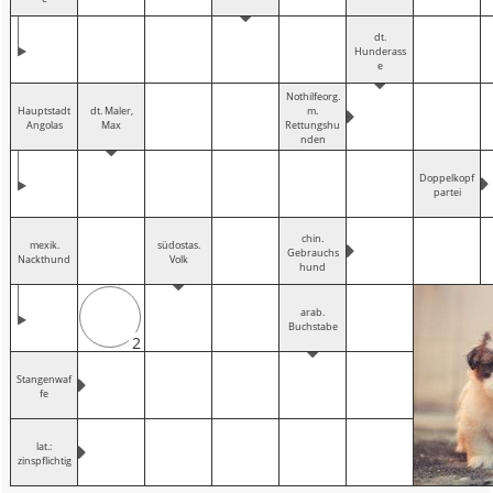
dt.
Hunderass
e
Nothilfeorg.
Hauptstadt
dt. Maler,
m.
Angolas
Max
Rettungshu
nden
Doppelkopf
partei
chin.
mexik.
südostas.
Gebrauchs
Nackthund
Volk
hund
arab.
Buchstabe
2
Stangenwaf
fe
lat.:
zinspflichtig