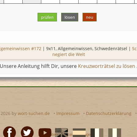
prüfen
lösen
neu
llgemeinwissen #172
| 9x11, Allgemeinwissen, Schwedenrätsel |
Sc
negiert die Welt
Unsere Anleitung hilft Dir, unsere
Kreuzworträtsel zu lösen
- 2026 by
wort-suchen.de
•
Impressum
•
Datenschutzerklärung
•
Datenschutzeinstellungen