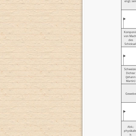
engl.: sei
Komponis
von Mach
des
Schicksal
Schweize
Dichter
(Johann
Martin)
Gewebe
Abk.:
physikali
h