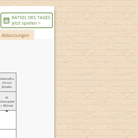
RÄTSEL DES TAGES
Jetzt spielen >
Abkürzungen
Nationalfru
cht von
Jamaika
dt.
Schauspiele
r, Michael