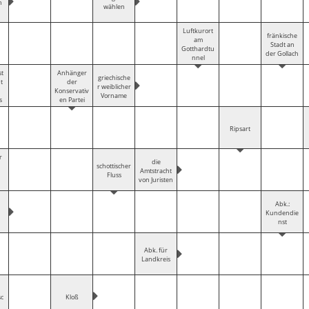
n
wählen
Luftkurort
fränkische
am
Stadt an
Gotthardtu
der Gollach
nnel
t
Anhänger
griechische
t
der
r weiblicher
Konservativ
Vorname
s
en Partei
Ripsart
r
die
schottischer
Amtstracht
Fluss
von Juristen
Abk.:
Kundendie
nst
Abk. für
Landkreis
sc
Kloß