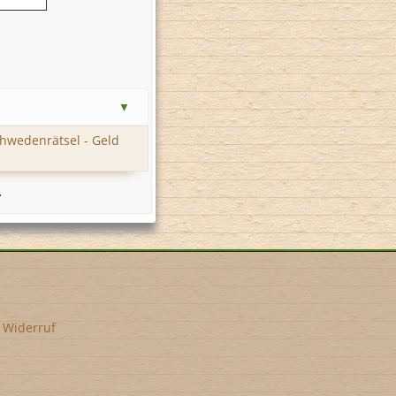
hwedenrätsel - Geld
.
•
Widerruf