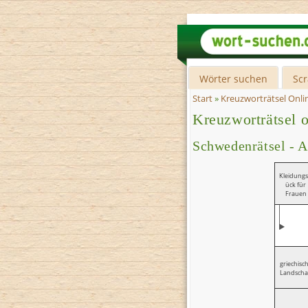
Wörter suchen
Sc
Start
»
Kreuzworträtsel Onli
Kreuzworträtsel o
Schwedenrätsel - 
Kleidungs
ück für
Frauen
griechisc
Landscha