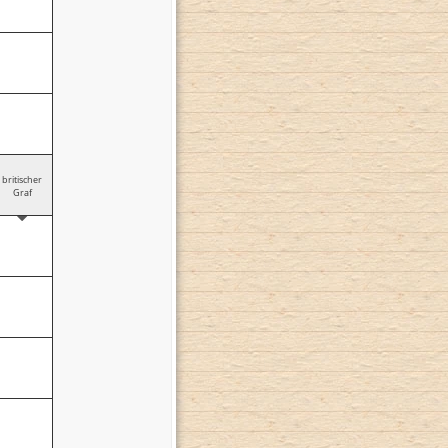
britischer
Graf