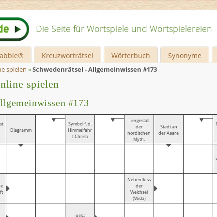
Die Seite für Wortspiele und Wortspielereien
rabble®
Kreuzworträtsel
Wörterbuch
Synonyme
ne spielen
»
Schwedenrätsel - Allgemeinwissen #173
nline spielen
Allgemeinwissen #173
Tiergestalt
st
Symbol f. d.
der
Stadt an
Diagramm
Himmelfahr
nordischen
der Aaare
t Christi
Myth.
Nebenfluss
he
der
ft
Weichsel
(Wisla)
ugs.: