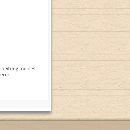
rbeitung meines
serer