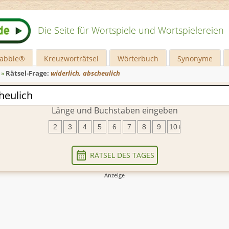
Die Seite für Wortspiele und Wortspielereien
rabble®
Kreuzworträtsel
Wörterbuch
Synonyme
»
Rätsel-Frage:
widerlich, abscheulich
Länge und Buchstaben eingeben
2
3
4
5
6
7
8
9
10+
RÄTSEL DES TAGES