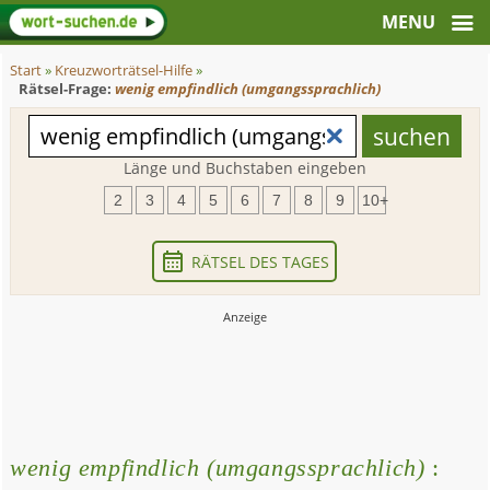
Start
»
Kreuzworträtsel-Hilfe
»
Rätsel-Frage:
wenig empfindlich (umgangssprachlich)
Länge und Buchstaben eingeben
2
3
4
5
6
7
8
9
10+
RÄTSEL DES TAGES
wenig empfindlich (umgangssprachlich)
: