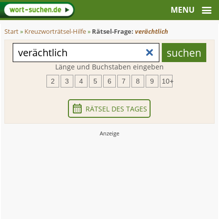
Start
»
Kreuzworträtsel-Hilfe
»
Rätsel-Frage:
verächtlich
Länge und Buchstaben eingeben
2
3
4
5
6
7
8
9
10+
RÄTSEL DES TAGES