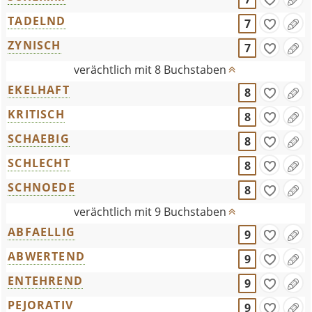
TADELND
7
ZYNISCH
7
verächtlich mit 8 Buchstaben
EKELHAFT
8
KRITISCH
8
SCHAEBIG
8
SCHLECHT
8
SCHNOEDE
8
verächtlich mit 9 Buchstaben
ABFAELLIG
9
ABWERTEND
9
ENTEHREND
9
PEJORATIV
9