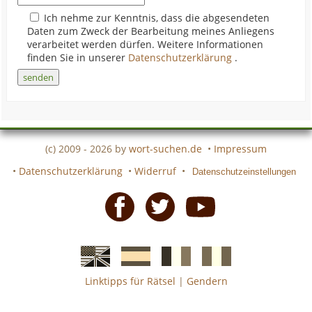
Ich nehme zur Kenntnis, dass die abgesendeten
Daten zum Zweck der Bearbeitung meines Anliegens
verarbeitet werden dürfen. Weitere Informationen
finden Sie in unserer
Datenschutzerklärung
.
(c) 2009 - 2026 by
wort-suchen.de
•
Impressum
•
Datenschutzerklärung
•
Widerruf
•
Datenschutzeinstellungen
Facebook
Twitter
Youtube
Linktipps für Rätsel
|
Gendern
Englische
Spanische
französiche
italienische