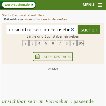
Start
»
Kreuzworträtsel-Hilfe
»
Rätsel-Frage:
unsichtbar sein im Fernsehen
Länge und Buchstaben eingeben
2
3
4
5
6
7
8
9
10+
RÄTSEL DES TAGES
unsichtbar sein im Fernsehen
: passende