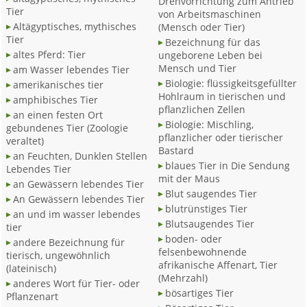
Drehvorrichtung zum Antrieb
Tier
von Arbeitsmaschinen
Altägyptisches, mythisches
(Mensch oder Tier)
Tier
Bezeichnung für das
altes Pferd: Tier
ungeborene Leben bei
Mensch und Tier
am Wasser lebendes Tier
Biologie: flüssigkeitsgefüllter
amerikanisches tier
Hohlraum in tierischen und
amphibisches Tier
pflanzlichen Zellen
an einen festen Ort
Biologie: Mischling,
gebundenes Tier (Zoologie
pflanzlicher oder tierischer
veraltet)
Bastard
an Feuchten, Dunklen Stellen
blaues Tier in Die Sendung
Lebendes Tier
mit der Maus
an Gewässern lebendes Tier
Blut saugendes Tier
An Gewässern lebendes Tier
blutrünstiges Tier
an und im wasser lebendes
Blutsaugendes Tier
tier
boden- oder
andere Bezeichnung für
felsenbewohnende
tierisch, ungewöhnlich
afrikanische Affenart, Tier
(lateinisch)
(Mehrzahl)
anderes Wort für Tier- oder
bösartiges Tier
Pflanzenart