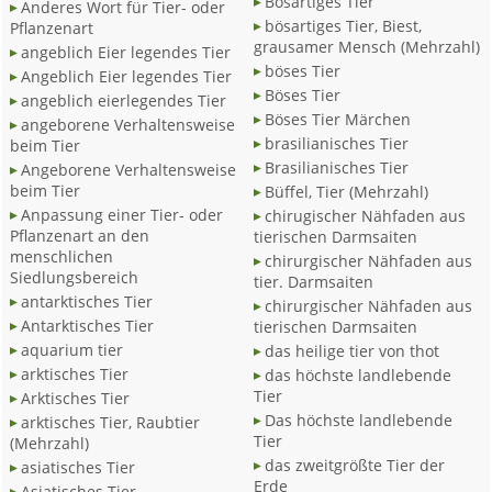
Bösartiges Tier
Anderes Wort für Tier- oder
bösartiges Tier, Biest,
Pflanzenart
grausamer Mensch (Mehrzahl)
angeblich Eier legendes Tier
böses Tier
Angeblich Eier legendes Tier
Böses Tier
angeblich eierlegendes Tier
Böses Tier Märchen
angeborene Verhaltensweise
brasilianisches Tier
beim Tier
Brasilianisches Tier
Angeborene Verhaltensweise
beim Tier
Büffel, Tier (Mehrzahl)
Anpassung einer Tier- oder
chirugischer Nähfaden aus
Pflanzenart an den
tierischen Darmsaiten
menschlichen
chirurgischer Nähfaden aus
Siedlungsbereich
tier. Darmsaiten
antarktisches Tier
chirurgischer Nähfaden aus
Antarktisches Tier
tierischen Darmsaiten
aquarium tier
das heilige tier von thot
arktisches Tier
das höchste landlebende
Tier
Arktisches Tier
Das höchste landlebende
arktisches Tier, Raubtier
Tier
(Mehrzahl)
das zweitgrößte Tier der
asiatisches Tier
Erde
Asiatisches Tier