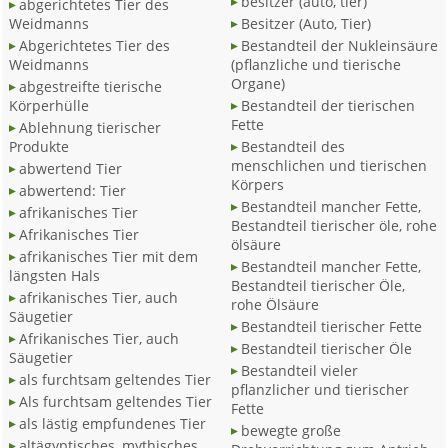
besitzer (auto, tier)
abgerichtetes Tier des
Weidmanns
Besitzer (Auto, Tier)
Abgerichtetes Tier des
Bestandteil der Nukleinsäure
Weidmanns
(pflanzliche und tierische
Organe)
abgestreifte tierische
Körperhülle
Bestandteil der tierischen
Fette
Ablehnung tierischer
Produkte
Bestandteil des
menschlichen und tierischen
abwertend Tier
Körpers
abwertend: Tier
Bestandteil mancher Fette,
afrikanisches Tier
Bestandteil tierischer öle, rohe
Afrikanisches Tier
ölsäure
afrikanisches Tier mit dem
Bestandteil mancher Fette,
längsten Hals
Bestandteil tierischer Öle,
afrikanisches Tier, auch
rohe Ölsäure
Säugetier
Bestandteil tierischer Fette
Afrikanisches Tier, auch
Bestandteil tierischer Öle
Säugetier
Bestandteil vieler
als furchtsam geltendes Tier
pflanzlicher und tierischer
Als furchtsam geltendes Tier
Fette
als lästig empfundenes Tier
bewegte große
altägyptisches, mythisches