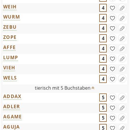
WEIH
4
WURM
4
ZEBU
4
ZOPE
4
AFFE
4
LUMP
4
VIEH
4
WELS
4
tierisch mit 5 Buchstaben
ADDAX
5
ADLER
5
AGAME
5
AGUJA
5