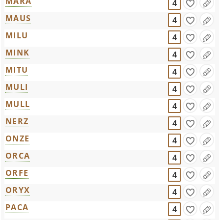
MARA
4
MAUS
4
MILU
4
MINK
4
MITU
4
MULI
4
MULL
4
NERZ
4
ONZE
4
ORCA
4
ORFE
4
ORYX
4
PACA
4