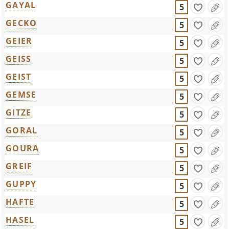
GAYAL
5
GECKO
5
GEIER
5
GEISS
5
GEIST
5
GEMSE
5
GITZE
5
GORAL
5
GOURA
5
GREIF
5
GUPPY
5
HAFTE
5
HASEL
5