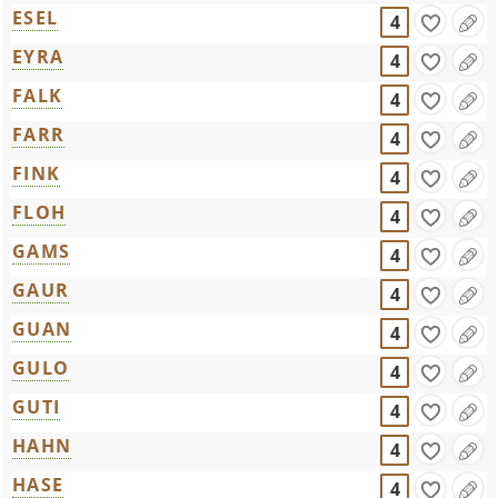
ESEL
4
EYRA
4
FALK
4
FARR
4
FINK
4
FLOH
4
GAMS
4
GAUR
4
GUAN
4
GULO
4
GUTI
4
HAHN
4
HASE
4