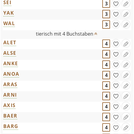
SEI
3
YAK
3
WAL
3
tierisch mit 4 Buchstaben
ALET
4
ALSE
4
ANKE
4
ANOA
4
ARAS
4
ARNI
4
AXIS
4
BAER
4
BARG
4