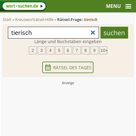
Start
»
Kreuzworträtsel-Hilfe
»
Rätsel-Frage:
tierisch
Länge und Buchstaben eingeben
2
3
4
5
6
7
8
9
10+
RÄTSEL DES TAGES