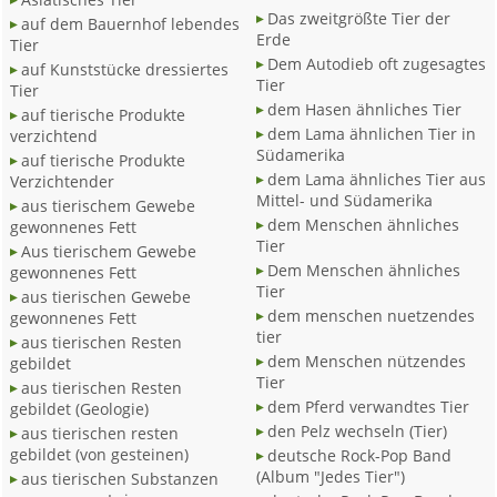
Das zweitgrößte Tier der
auf dem Bauernhof lebendes
Erde
Tier
Dem Autodieb oft zugesagtes
auf Kunststücke dressiertes
Tier
Tier
dem Hasen ähnliches Tier
auf tierische Produkte
dem Lama ähnlichen Tier in
verzichtend
Südamerika
auf tierische Produkte
dem Lama ähnliches Tier aus
Verzichtender
Mittel- und Südamerika
aus tierischem Gewebe
dem Menschen ähnliches
gewonnenes Fett
Tier
Aus tierischem Gewebe
Dem Menschen ähnliches
gewonnenes Fett
Tier
aus tierischen Gewebe
dem menschen nuetzendes
gewonnenes Fett
tier
aus tierischen Resten
dem Menschen nützendes
gebildet
Tier
aus tierischen Resten
dem Pferd verwandtes Tier
gebildet (Geologie)
den Pelz wechseln (Tier)
aus tierischen resten
gebildet (von gesteinen)
deutsche Rock-Pop Band
(Album "Jedes Tier")
aus tierischen Substanzen