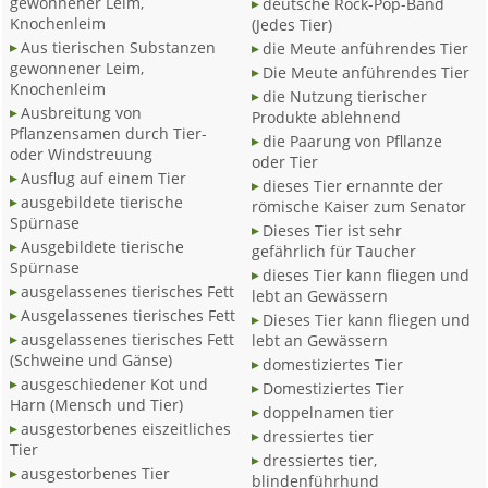
gewonnener Leim,
deutsche Rock-Pop-Band
Knochenleim
(Jedes Tier)
Aus tierischen Substanzen
die Meute anführendes Tier
gewonnener Leim,
Die Meute anführendes Tier
Knochenleim
die Nutzung tierischer
Ausbreitung von
Produkte ablehnend
Pflanzensamen durch Tier-
die Paarung von Pfllanze
oder Windstreuung
oder Tier
Ausflug auf einem Tier
dieses Tier ernannte der
ausgebildete tierische
römische Kaiser zum Senator
Spürnase
Dieses Tier ist sehr
Ausgebildete tierische
gefährlich für Taucher
Spürnase
dieses Tier kann fliegen und
ausgelassenes tierisches Fett
lebt an Gewässern
Ausgelassenes tierisches Fett
Dieses Tier kann fliegen und
ausgelassenes tierisches Fett
lebt an Gewässern
(Schweine und Gänse)
domestiziertes Tier
ausgeschiedener Kot und
Domestiziertes Tier
Harn (Mensch und Tier)
doppelnamen tier
ausgestorbenes eiszeitliches
dressiertes tier
Tier
dressiertes tier,
ausgestorbenes Tier
blindenführhund