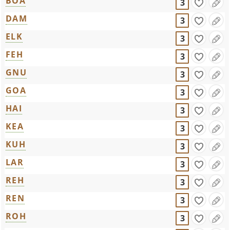
BOA
3
DAM
3
ELK
3
FEH
3
GNU
3
GOA
3
HAI
3
KEA
3
KUH
3
LAR
3
REH
3
REN
3
ROH
3