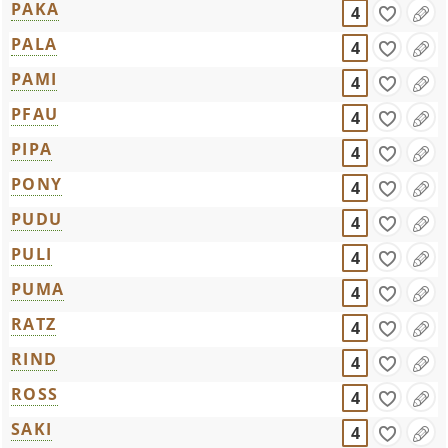
PAKA
4
PALA
4
PAMI
4
PFAU
4
PIPA
4
PONY
4
PUDU
4
PULI
4
PUMA
4
RATZ
4
RIND
4
ROSS
4
SAKI
4