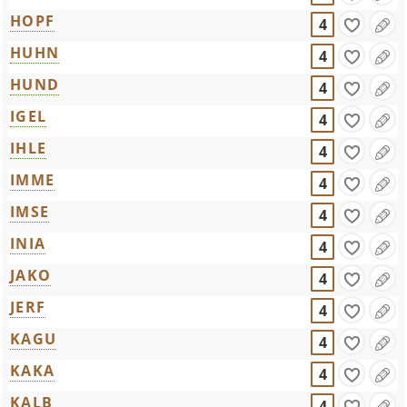
HOPF
4
HUHN
4
HUND
4
IGEL
4
IHLE
4
IMME
4
IMSE
4
INIA
4
JAKO
4
JERF
4
KAGU
4
KAKA
4
KALB
4