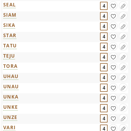
SEAL
4
SIAM
4
SIKA
4
STAR
4
TATU
4
TEJU
4
TORA
4
UHAU
4
UNAU
4
UNKA
4
UNKE
4
UNZE
4
VARI
4