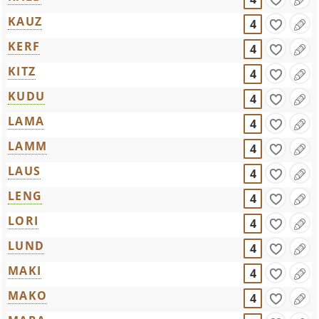
KAUZ
4
KERF
4
KITZ
4
KUDU
4
LAMA
4
LAMM
4
LAUS
4
LENG
4
LORI
4
LUND
4
MAKI
4
MAKO
4