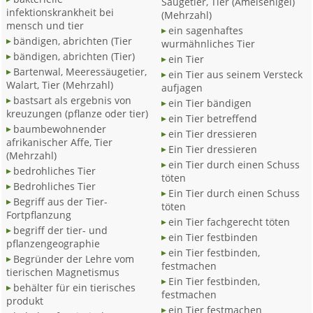
Säugetier, Tier (Ameisenigel)
infektionskrankheit bei
(Mehrzahl)
mensch und tier
ein sagenhaftes
bändigen, abrichten (Tier
wurmähnliches Tier
bändigen, abrichten (Tier)
ein Tier
Bartenwal, Meeressäugetier,
ein Tier aus seinem Versteck
Walart, Tier (Mehrzahl)
aufjagen
bastsart als ergebnis von
ein Tier bändigen
kreuzungen (pflanze oder tier)
ein Tier betreffend
baumbewohnender
ein Tier dressieren
afrikanischer Affe, Tier
Ein Tier dressieren
(Mehrzahl)
ein Tier durch einen Schuss
bedrohliches Tier
töten
Bedrohliches Tier
Ein Tier durch einen Schuss
Begriff aus der Tier-
töten
Fortpflanzung
ein Tier fachgerecht töten
begriff der tier- und
ein Tier festbinden
pflanzengeographie
ein Tier festbinden,
Begründer der Lehre vom
festmachen
tierischen Magnetismus
Ein Tier festbinden,
behälter für ein tierisches
festmachen
produkt
ein Tier festmachen