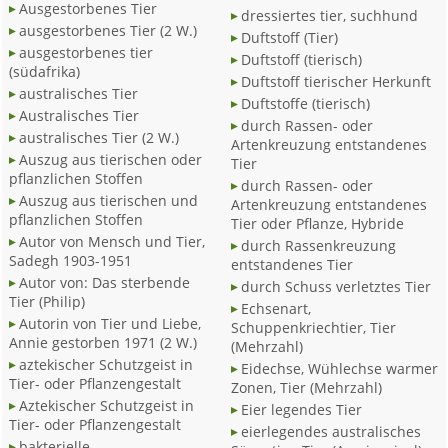
Ausgestorbenes Tier
dressiertes tier, suchhund
ausgestorbenes Tier (2 W.)
Duftstoff (Tier)
ausgestorbenes tier
Duftstoff (tierisch)
(südafrika)
Duftstoff tierischer Herkunft
australisches Tier
Duftstoffe (tierisch)
Australisches Tier
durch Rassen- oder
australisches Tier (2 W.)
Artenkreuzung entstandenes
Auszug aus tierischen oder
Tier
pflanzlichen Stoffen
durch Rassen- oder
Auszug aus tierischen und
Artenkreuzung entstandenes
pflanzlichen Stoffen
Tier oder Pflanze, Hybride
Autor von Mensch und Tier,
durch Rassenkreuzung
Sadegh 1903-1951
entstandenes Tier
Autor von: Das sterbende
durch Schuss verletztes Tier
Tier (Philip)
Echsenart,
Autorin von Tier und Liebe,
Schuppenkriechtier, Tier
Annie gestorben 1971 (2 W.)
(Mehrzahl)
aztekischer Schutzgeist in
Eidechse, Wühlechse warmer
Tier- oder Pflanzengestalt
Zonen, Tier (Mehrzahl)
Aztekischer Schutzgeist in
Eier legendes Tier
Tier- oder Pflanzengestalt
eierlegendes australisches
bakterielle