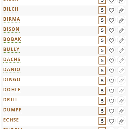
5
BILCH
5
BIRMA
5
BISON
5
BOBAK
5
BULLY
5
DACHS
5
DANIO
5
DINGO
5
DOHLE
5
DRILL
5
DUMPF
5
ECHSE
5