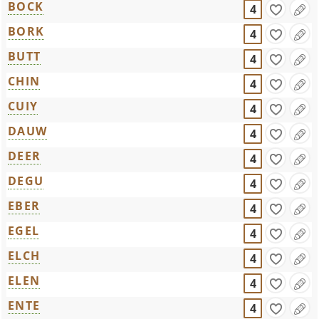
BOCK
4
BORK
4
BUTT
4
CHIN
4
CUIY
4
DAUW
4
DEER
4
DEGU
4
EBER
4
EGEL
4
ELCH
4
ELEN
4
ENTE
4