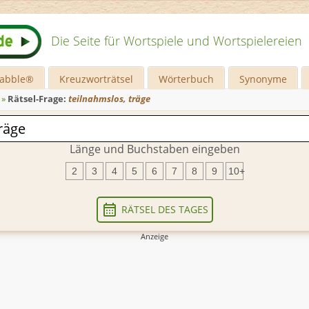
Die Seite für Wortspiele und Wortspielereien
rabble®
Kreuzworträtsel
Wörterbuch
Synonyme
»
Rätsel-Frage:
teilnahmslos, träge
Länge und Buchstaben eingeben
2
3
4
5
6
7
8
9
10+
RÄTSEL DES TAGES