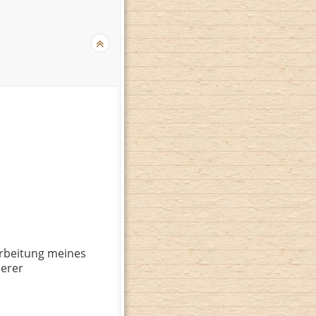
rbeitung meines
serer