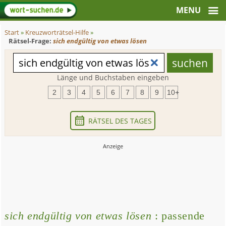
Start
»
Kreuzworträtsel-Hilfe
»
Rätsel-Frage:
sich endgültig von etwas lösen
Länge und Buchstaben eingeben
2
3
4
5
6
7
8
9
10+
RÄTSEL DES TAGES
sich endgültig von etwas lösen
: passende