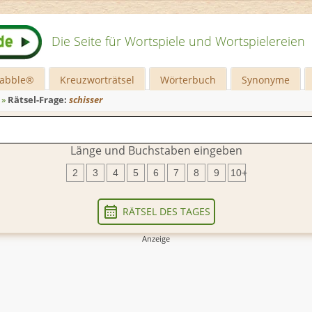
Die Seite für Wortspiele und Wortspielereien
rabble®
Kreuzworträtsel
Wörterbuch
Synonyme
»
Rätsel-Frage:
schisser
Länge und Buchstaben eingeben
2
3
4
5
6
7
8
9
10+
RÄTSEL DES TAGES