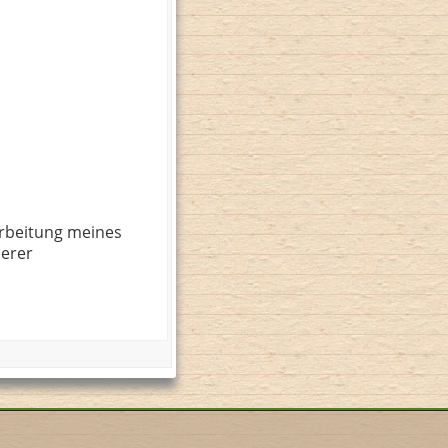
rbeitung meines
serer