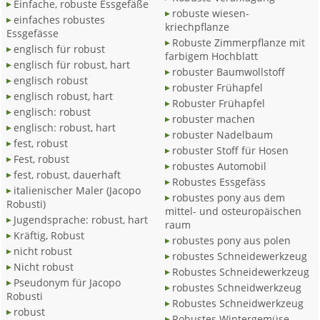
Einfache, robuste Essgefäße
robuste wiesen-
einfaches robustes
kriechpflanze
Essgefässe
Robuste Zimmerpflanze mit
englisch für robust
farbigem Hochblatt
englisch für robust, hart
robuster Baumwollstoff
englisch robust
robuster Frühapfel
englisch robust, hart
Robuster Frühapfel
englisch: robust
robuster machen
englisch: robust, hart
robuster Nadelbaum
fest, robust
robuster Stoff für Hosen
Fest, robust
robustes Automobil
fest, robust, dauerhaft
Robustes Essgefäss
italienischer Maler (Jacopo
robustes pony aus dem
Robusti)
mittel- und osteuropäischen
Jugendsprache: robust, hart
raum
Kräftig, Robust
robustes pony aus polen
nicht robust
robustes Schneidewerkzeug
Nicht robust
Robustes Schneidewerkzeug
Pseudonym für Jacopo
robustes Schneidwerkzeug
Robusti
Robustes Schneidwerkzeug
robust
Robustes Wintergemüse