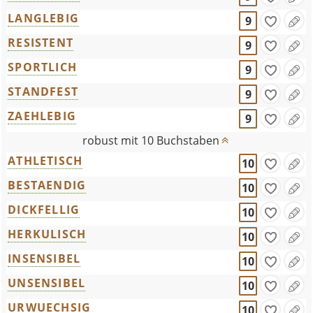
LANGLEBIG
9
RESISTENT
9
SPORTLICH
9
STANDFEST
9
ZAEHLEBIG
9
robust mit 10 Buchstaben
ATHLETISCH
10
BESTAENDIG
10
DICKFELLIG
10
HERKULISCH
10
INSENSIBEL
10
UNSENSIBEL
10
URWUECHSIG
10