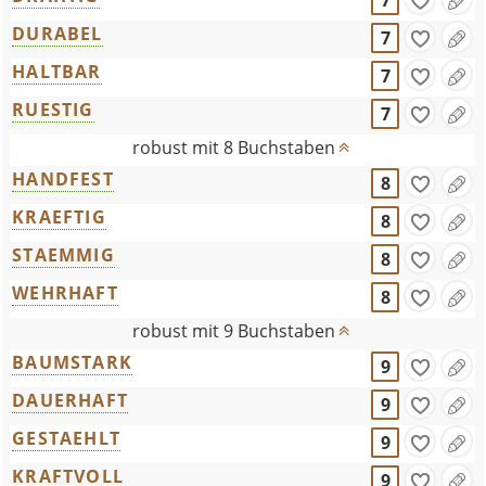
7
DURABEL
7
HALTBAR
7
RUESTIG
7
robust mit 8 Buchstaben
HANDFEST
8
KRAEFTIG
8
STAEMMIG
8
WEHRHAFT
8
robust mit 9 Buchstaben
BAUMSTARK
9
DAUERHAFT
9
GESTAEHLT
9
KRAFTVOLL
9