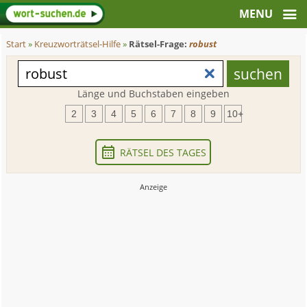
Start
»
Kreuzworträtsel-Hilfe
»
Rätsel-Frage:
robust
Länge und Buchstaben eingeben
2
3
4
5
6
7
8
9
10+
RÄTSEL DES TAGES