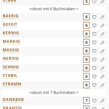
STARK
5
robust mit 6 Buchstaben
BAERIG
6
GEFEIT
6
KERNIG
6
MARKIG
6
MASSIG
6
NERVIG
6
SEHNIG
6
STABIL
6
STRAMM
6
robust mit 7 Buchstaben
DANKBAR
7
DRAHTIG