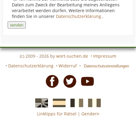
Daten zum Zweck der Bearbeitung meines Anliegens
verarbeitet werden dürfen. Weitere Informationen
finden Sie in unserer
Datenschutzerklärung
.
(c) 2009 - 2026 by
wort-suchen.de
•
Impressum
•
Datenschutzerklärung
•
Widerruf
•
Datenschutzeinstellungen
Facebook
Twitter
Youtube
Linktipps für Rätsel
|
Gendern
Englische
Spanische
französiche
italienische
wort-
wort-
Kreuzworträtsel-
Kreuzworträtsel-