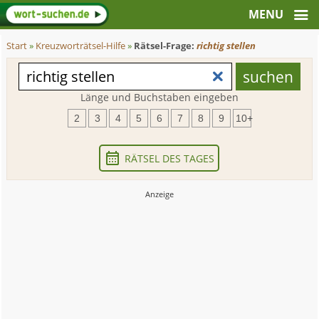
Start
»
Kreuzworträtsel-Hilfe
»
Rätsel-Frage:
richtig stellen
Länge und Buchstaben eingeben
2
3
4
5
6
7
8
9
10+
RÄTSEL DES TAGES