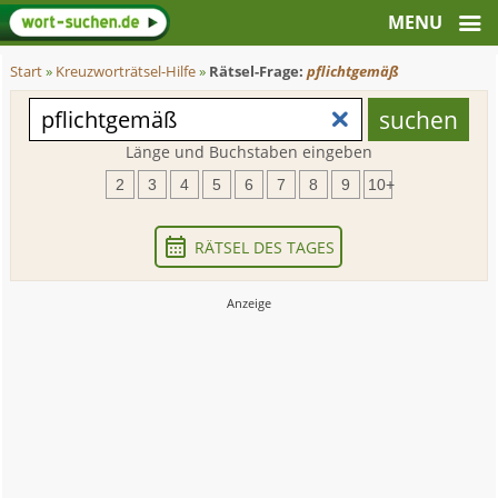
Start
»
Kreuzworträtsel-Hilfe
»
Rätsel-Frage:
pflichtgemäß
Länge und Buchstaben eingeben
2
3
4
5
6
7
8
9
10+
RÄTSEL DES TAGES