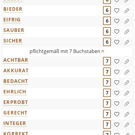
BIEDER
6
EIFRIG
6
SAUBER
6
SICHER
6
pflichtgemäß mit 7 Buchstaben
ACHTBAR
7
AKKURAT
7
BEDACHT
7
EHRLICH
7
ERPROBT
7
GERECHT
7
INTEGER
7
KORREKT