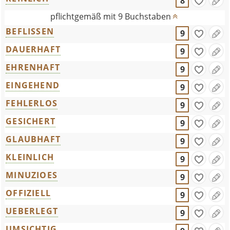
8
pflichtgemäß mit 9 Buchstaben
BEFLISSEN
9
DAUERHAFT
9
EHRENHAFT
9
EINGEHEND
9
FEHLERLOS
9
GESICHERT
9
GLAUBHAFT
9
KLEINLICH
9
MINUZIOES
9
OFFIZIELL
9
UEBERLEGT
9
UMSICHTIG