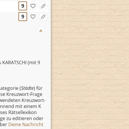
9
9
s KARATSCHI (mit 9
ategorie (
Städte
) für
ese Kreuzwort-Frage
erwendeten Kreuzwort-
ginnend mit einem K
ses Rätsellexikon
äge zu editieren oder
über
Deine Nachricht