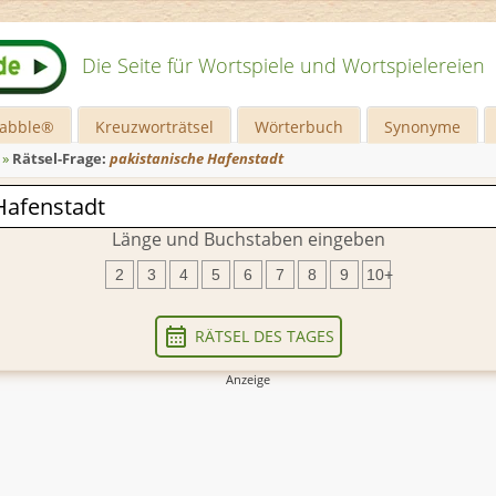
Die Seite für Wortspiele und Wortspielereien
rabble®
Kreuzworträtsel
Wörterbuch
Synonyme
»
Rätsel-Frage:
pakistanische Hafenstadt
Länge und Buchstaben eingeben
2
3
4
5
6
7
8
9
10+
RÄTSEL DES TAGES