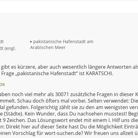
dt
pakistanische Hafenstadt am
Arabischen Meer
t (engl.
gibt es kürzere, aber auch wesentlich längere Antworten al
r Frage „pakistanische Hafenstadt“ ist KARATSCHI.
os
ben noch viel mehr als 30071 zusätzliche Fragen in dieser K
melt. Schau doch öfters mal vorbei. Selten verwendet: Di
al gefunden. Folgerichtig zählt sie zu den am wenigsten v
ie (Städte). Kein Wunder, dass Du nachsehen musstest! Be
9 Zeichen. Das Lösungswort endet mit einem I. Hilf uns die
 Direkt hier auf dieser Seite hast Du die Möglichkeit Eintr
einen Vorschlag für wort-suchen.de? Wir freuen uns allzeit 