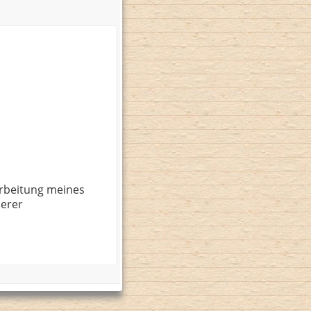
rbeitung meines
serer