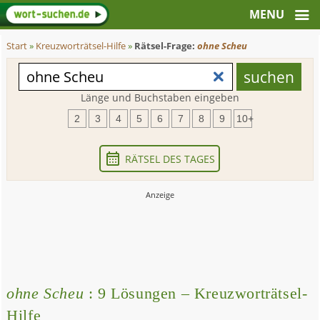
Start
»
Kreuzworträtsel-Hilfe
»
Rätsel-Frage:
ohne Scheu
Länge und Buchstaben eingeben
2
3
4
5
6
7
8
9
10+
RÄTSEL DES TAGES
ohne Scheu
: 9 Lösungen – Kreuzworträtsel-
Hilfe