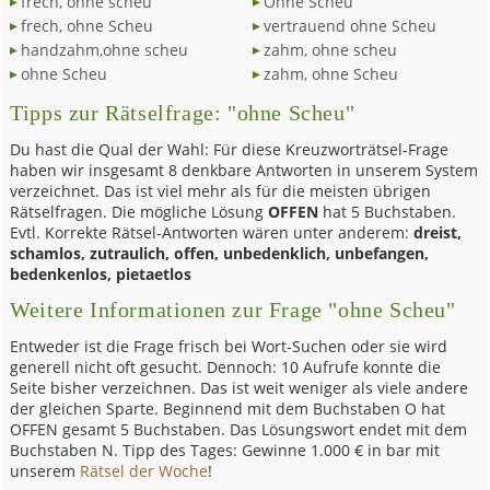
frech, ohne scheu
Ohne Scheu
frech, ohne Scheu
vertrauend ohne Scheu
handzahm,ohne scheu
zahm, ohne scheu
ohne Scheu
zahm, ohne Scheu
Tipps zur Rätselfrage: "ohne Scheu"
Du hast die Qual der Wahl: Für diese Kreuzworträtsel-Frage
haben wir insgesamt 8 denkbare Antworten in unserem System
verzeichnet. Das ist viel mehr als für die meisten übrigen
Rätselfragen. Die mögliche Lösung
OFFEN
hat 5 Buchstaben.
Evtl. Korrekte Rätsel-Antworten wären unter anderem:
dreist,
schamlos, zutraulich, offen, unbedenklich, unbefangen,
bedenkenlos, pietaetlos
Weitere Informationen zur Frage "ohne Scheu"
Entweder ist die Frage frisch bei Wort-Suchen oder sie wird
generell nicht oft gesucht. Dennoch: 10 Aufrufe konnte die
Seite bisher verzeichnen. Das ist weit weniger als viele andere
der gleichen Sparte. Beginnend mit dem Buchstaben O hat
OFFEN gesamt 5 Buchstaben. Das Lösungswort endet mit dem
Buchstaben N. Tipp des Tages: Gewinne 1.000 € in bar mit
unserem
Rätsel der Woche
!