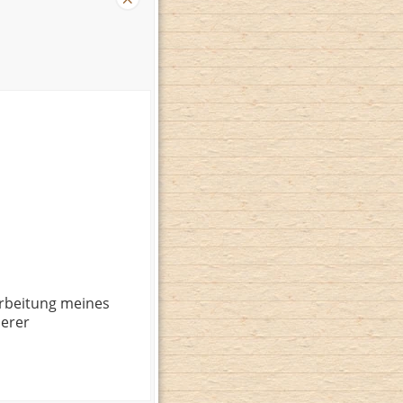
rbeitung meines
serer