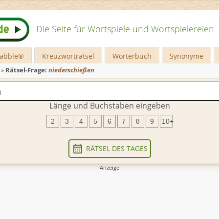
Die Seite für Wortspiele und Wortspielereien
rabble®
Kreuzworträtsel
Wörterbuch
Synonyme
»
Rätsel-Frage:
niederschießen
Länge und Buchstaben eingeben
2
3
4
5
6
7
8
9
10+
RÄTSEL DES TAGES