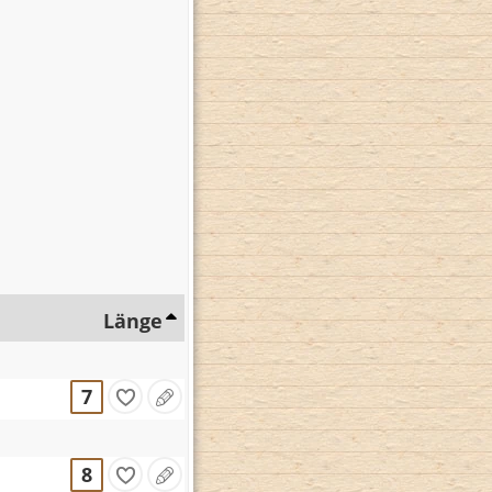
Länge
7
8