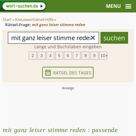
Start
»
Kreuzworträtsel-Hilfe
»
Rätsel-Frage:
mit ganz leiser stimme reden
Länge und Buchstaben eingeben
2
3
4
5
6
7
8
9
10+
RÄTSEL DES TAGES
mit ganz leiser stimme reden
: passende