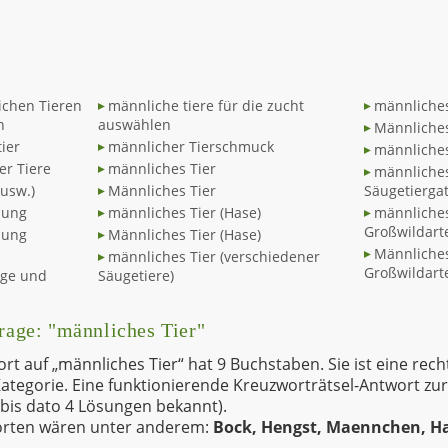
ichen Tieren
männliche tiere für die zucht
männliches
n
auswählen
Männliches
tier
männlicher Tierschmuck
männliches
r Tiere
männliches Tier
männliches
 usw.)
Männliches Tier
Säugetierga
nung
männliches Tier (Hase)
männliches
Großwildart
nung
Männliches Tier (Hase)
Männliches
männliches Tier (verschiedener
Großwildart
ege und
Säugetiere)
Frage: "männliches Tier"
 auf „männliches Tier“ hat 9 Buchstaben. Sie ist eine rech
 Kategorie. Eine funktionierende Kreuzworträtsel-Antwort zu
bis dato 4 Lösungen bekannt).
orten wären unter anderem:
Bock, Hengst, Maennchen, 