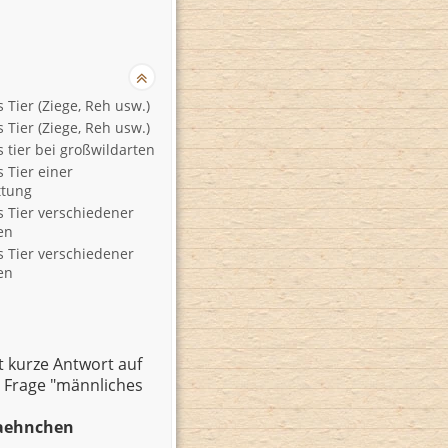
 Tier (Ziege, Reh usw.)
 Tier (Ziege, Reh usw.)
 tier bei großwildarten
 Tier einer
ttung
 Tier verschiedener
en
 Tier verschiedener
en
t kurze Antwort auf
r Frage "männliches
Haehnchen