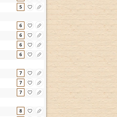
5
6
6
6
6
7
7
7
8