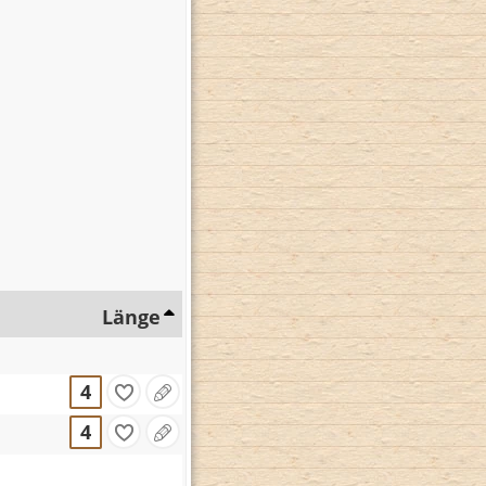
Länge
4
4