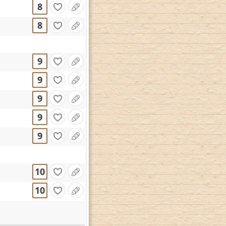
8
8
9
9
9
9
9
10
10