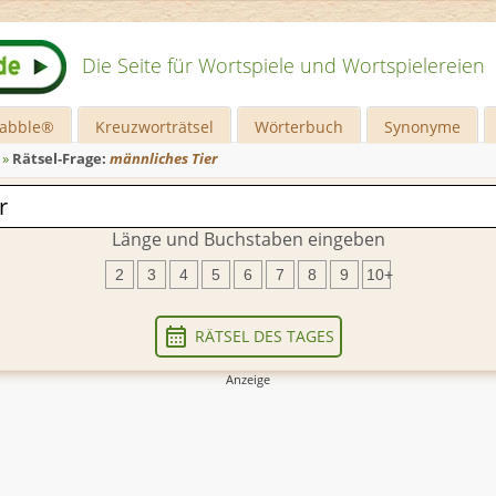
Die Seite für Wortspiele und Wortspielereien
rabble®
Kreuzworträtsel
Wörterbuch
Synonyme
»
Rätsel-Frage:
männliches Tier
Länge und Buchstaben eingeben
2
3
4
5
6
7
8
9
10+
RÄTSEL DES TAGES