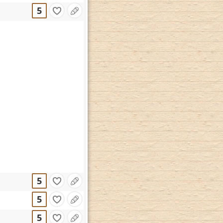
5
5
5
5