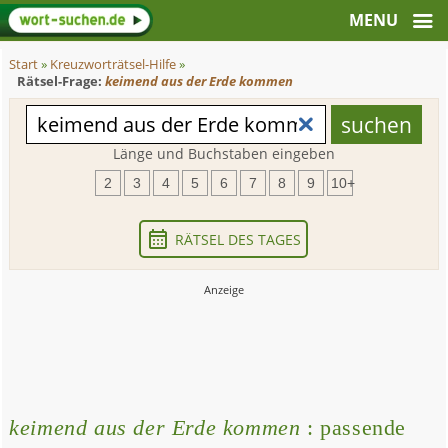
Start
»
Kreuzworträtsel-Hilfe
»
Rätsel-Frage:
keimend aus der Erde kommen
Länge und Buchstaben eingeben
2
3
4
5
6
7
8
9
10+
RÄTSEL DES TAGES
keimend aus der Erde kommen
: passende