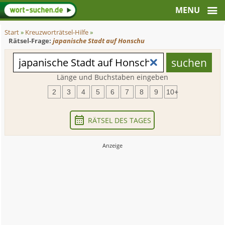
Start
»
Kreuzworträtsel-Hilfe
»
Rätsel-Frage:
japanische Stadt auf Honschu
Länge und Buchstaben eingeben
2
3
4
5
6
7
8
9
10+
RÄTSEL DES TAGES