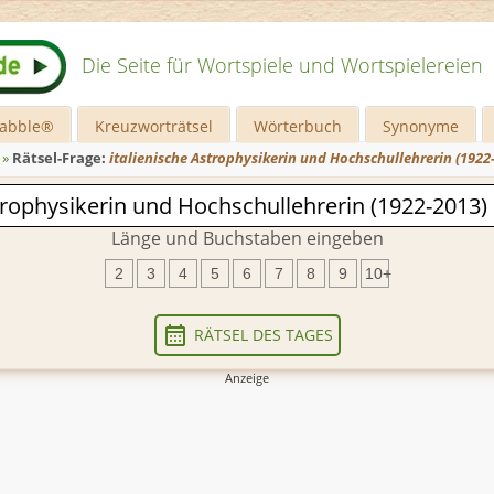
Die Seite für Wortspiele und Wortspielereien
rabble®
Kreuzworträtsel
Wörterbuch
Synonyme
»
Rätsel-Frage:
italienische Astrophysikerin und Hochschullehrerin (1922
Länge und Buchstaben eingeben
2
3
4
5
6
7
8
9
10+
RÄTSEL DES TAGES