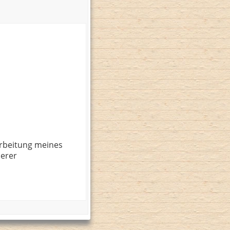
rbeitung meines
serer