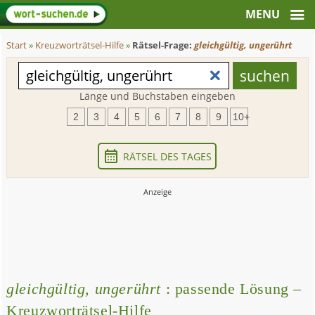
Start
»
Kreuzworträtsel-Hilfe
»
Rätsel-Frage:
gleichgültig, ungerührt
Länge und Buchstaben eingeben
2
3
4
5
6
7
8
9
10+
RÄTSEL DES TAGES
gleichgültig, ungerührt
: passende Lösung –
Kreuzworträtsel-Hilfe