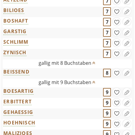
7
BILIOES
7
BOSHAFT
7
GARSTIG
7
SCHLIMM
7
ZYNISCH
7
gallig mit 8 Buchstaben
BEISSEND
8
gallig mit 9 Buchstaben
BOESARTIG
9
ERBITTERT
9
GEHAESSIG
9
HOEHNISCH
9
MALIZIOES
9