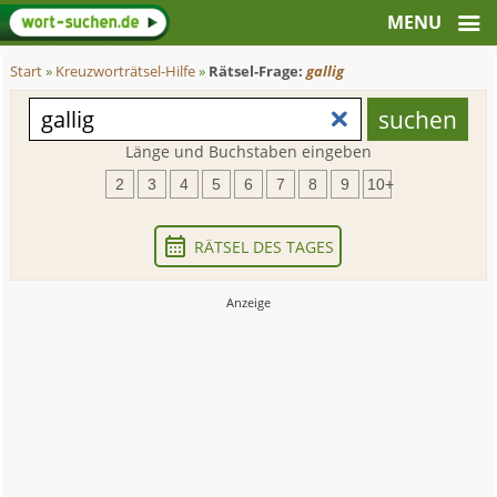
Start
»
Kreuzworträtsel-Hilfe
»
Rätsel-Frage:
gallig
Länge und Buchstaben eingeben
2
3
4
5
6
7
8
9
10+
RÄTSEL DES TAGES