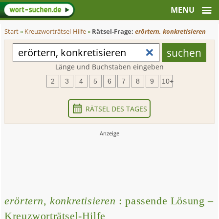
Start
»
Kreuzworträtsel-Hilfe
»
Rätsel-Frage:
erörtern, konkretisieren
Länge und Buchstaben eingeben
2
3
4
5
6
7
8
9
10+
RÄTSEL DES TAGES
erörtern, konkretisieren
: passende Lösung –
Kreuzworträtsel-Hilfe