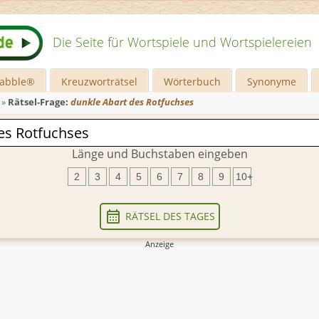
Die Seite für Wortspiele und Wortspielereien
rabble®
Kreuzworträtsel
Wörterbuch
Synonyme
»
Rätsel-Frage:
dunkle Abart des Rotfuchses
Länge und Buchstaben eingeben
2
3
4
5
6
7
8
9
10+
RÄTSEL DES TAGES