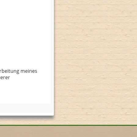
rbeitung meines
serer