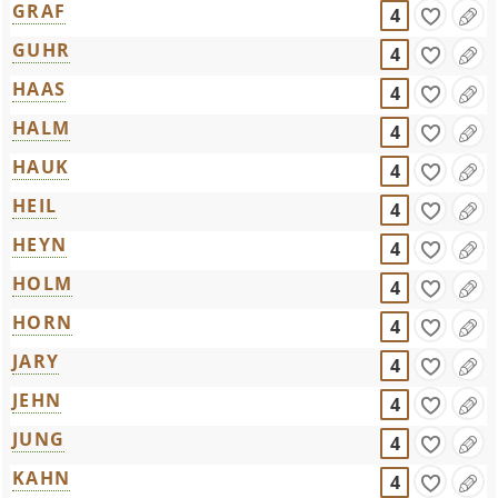
GRAF
4
GUHR
4
HAAS
4
HALM
4
HAUK
4
HEIL
4
HEYN
4
HOLM
4
HORN
4
JARY
4
JEHN
4
JUNG
4
KAHN
4