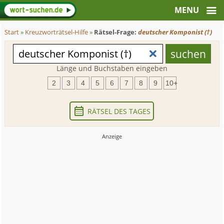
Start
»
Kreuzworträtsel-Hilfe
»
Rätsel-Frage:
deutscher Komponist (†)
Länge und Buchstaben eingeben
2
3
4
5
6
7
8
9
10+
RÄTSEL DES TAGES