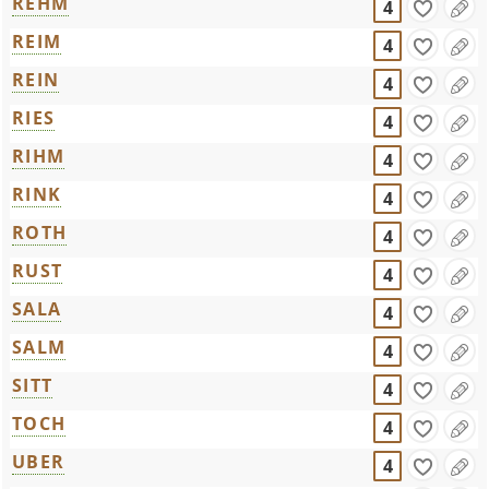
REHM
4
REIM
4
REIN
4
RIES
4
RIHM
4
RINK
4
ROTH
4
RUST
4
SALA
4
SALM
4
SITT
4
TOCH
4
UBER
4