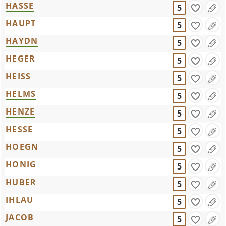
HASSE
5
HAUPT
5
HAYDN
5
HEGER
5
HEISS
5
HELMS
5
HENZE
5
HESSE
5
HOEGN
5
HONIG
5
HUBER
5
IHLAU
5
JACOB
5