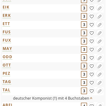
EIK
3
ERK
3
ETT
3
FUS
3
FUX
3
MAY
3
ODD
3
OTT
3
PEZ
3
TAG
3
TAL
3
deutscher Komponist (†) mit 4 Buchstaben
ABEL