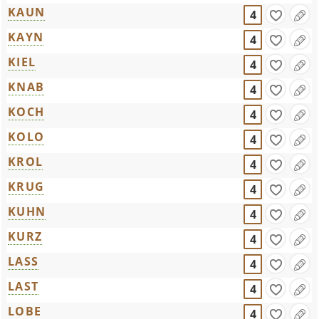
KAUN
4
KAYN
4
KIEL
4
KNAB
4
KOCH
4
KOLO
4
KROL
4
KRUG
4
KUHN
4
KURZ
4
LASS
4
LAST
4
LOBE
4