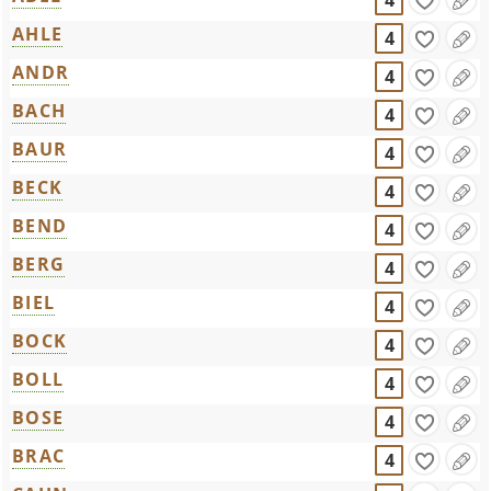
4
AHLE
4
ANDR
4
BACH
4
BAUR
4
BECK
4
BEND
4
BERG
4
BIEL
4
BOCK
4
BOLL
4
BOSE
4
BRAC
4