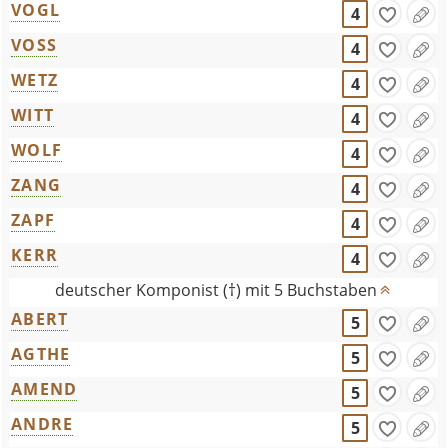
VOGL
4
VOSS
4
WETZ
4
WITT
4
WOLF
4
ZANG
4
ZAPF
4
KERR
4
deutscher Komponist (†) mit 5 Buchstaben
ABERT
5
AGTHE
5
AMEND
5
ANDRE
5