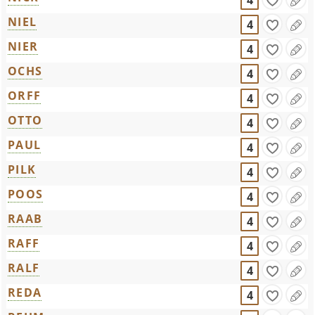
4
NIEL
4
NIER
4
OCHS
4
ORFF
4
OTTO
4
PAUL
4
PILK
4
POOS
4
RAAB
4
RAFF
4
RALF
4
REDA
4