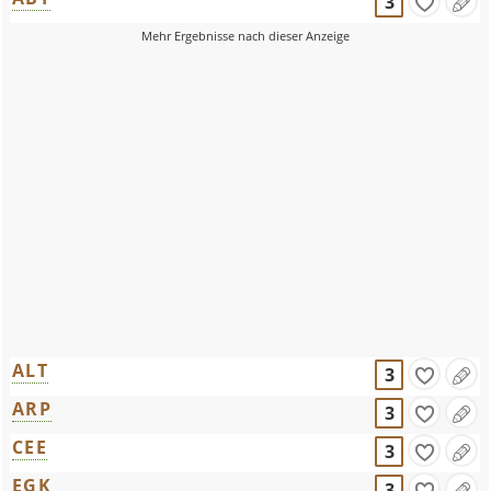
3
ALT
3
ARP
3
CEE
3
EGK
3