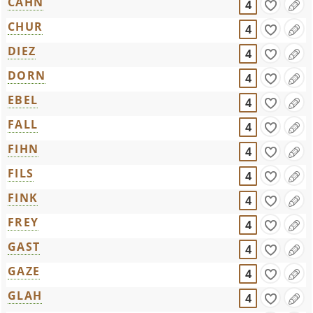
CAHN
4
CHUR
4
DIEZ
4
DORN
4
EBEL
4
FALL
4
FIHN
4
FILS
4
FINK
4
FREY
4
GAST
4
GAZE
4
GLAH
4