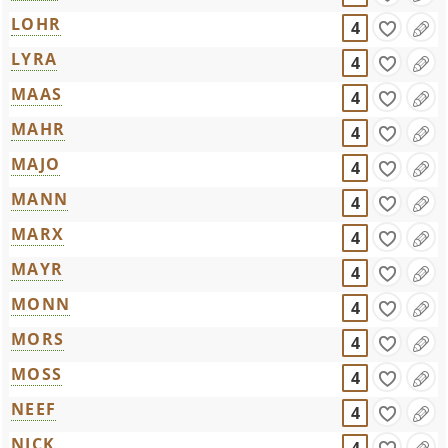
LOHR
4
LYRA
4
MAAS
4
MAHR
4
MAJO
4
MANN
4
MARX
4
MAYR
4
MONN
4
MORS
4
MOSS
4
NEEF
4
NICK