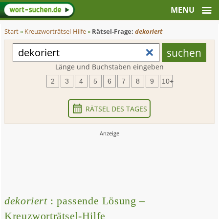
Start
»
Kreuzworträtsel-Hilfe
»
Rätsel-Frage:
dekoriert
Länge und Buchstaben eingeben
2
3
4
5
6
7
8
9
10+
RÄTSEL DES TAGES
dekoriert
: passende Lösung –
Kreuzworträtsel-Hilfe