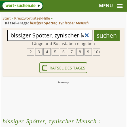
Start
»
Kreuzworträtsel-Hilfe
»
Rätsel-Frage:
bissiger Spötter, zynischer Mensch
Länge und Buchstaben eingeben
2
3
4
5
6
7
8
9
10+
RÄTSEL DES TAGES
bissiger Spötter, zynischer Mensch
: