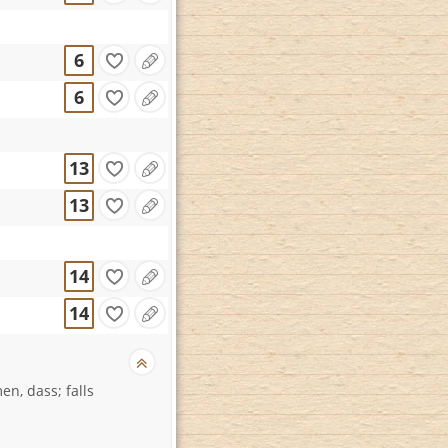
6
6
13
13
14
14
, dass; falls