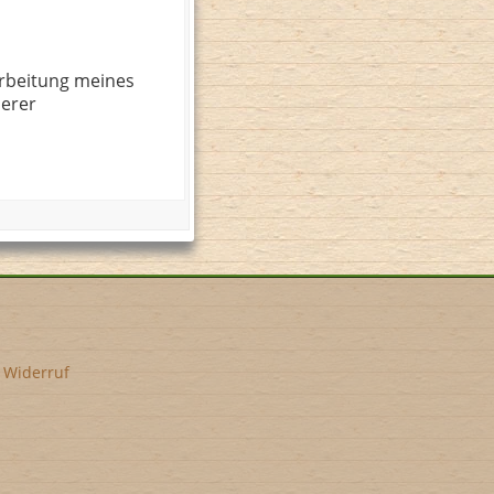
rbeitung meines
serer
•
Widerruf