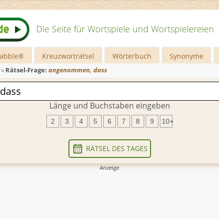
Die Seite für Wortspiele und Wortspielereien
rabble®
Kreuzworträtsel
Wörterbuch
Synonyme
»
Rätsel-Frage:
angenommen, dass
Länge und Buchstaben eingeben
2
3
4
5
6
7
8
9
10+
RÄTSEL DES TAGES