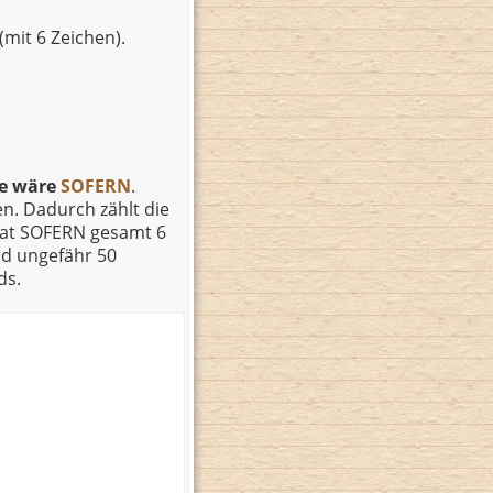
(mit 6 Zeichen).
re wäre
SOFERN
.
n. Dadurch zählt die
hat SOFERN gesamt 6
nd ungefähr 50
ds.