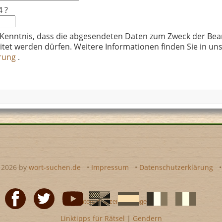
4 ?
 Kenntnis, dass die abgesendeten Daten zum Zweck der Bea
itet werden dürfen. Weitere Informationen finden Sie in un
ärung
.
- 2026 by
wort-suchen.de
•
Impressum
•
Datenschutzerklärung
•
Datenschutzeinstellungen
Linktipps für Rätsel
|
Gendern
Facebook
Twitter
Youtube
Englische
Spanische
französiche
italienische