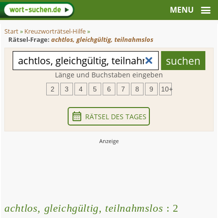
Start
»
Kreuzworträtsel-Hilfe
»
Rätsel-Frage:
achtlos, gleichgültig, teilnahmslos
Länge und Buchstaben eingeben
2
3
4
5
6
7
8
9
10+
RÄTSEL DES TAGES
achtlos, gleichgültig, teilnahmslos
: 2