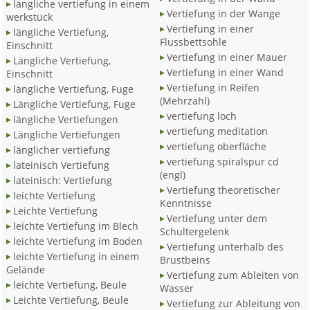
längliche vertiefung in einem
Vertiefung in der Wange
werkstück
Vertiefung in einer
längliche Vertiefung,
Flussbettsohle
Einschnitt
Vertiefung in einer Mauer
Längliche Vertiefung,
Vertiefung in einer Wand
Einschnitt
Vertiefung in Reifen
längliche Vertiefung, Fuge
(Mehrzahl)
Längliche Vertiefung, Fuge
vertiefung loch
längliche Vertiefungen
vertiefung meditation
Längliche Vertiefungen
vertiefung oberfläche
länglicher vertiefung
vertiefung spiralspur cd
lateinisch Vertiefung
(engl)
lateinisch: Vertiefung
Vertiefung theoretischer
leichte Vertiefung
Kenntnisse
Leichte Vertiefung
Vertiefung unter dem
leichte Vertiefung im Blech
Schultergelenk
leichte Vertiefung im Boden
Vertiefung unterhalb des
leichte Vertiefung in einem
Brustbeins
Gelände
Vertiefung zum Ableiten von
leichte Vertiefung, Beule
Wasser
Leichte Vertiefung, Beule
Vertiefung zur Ableitung von