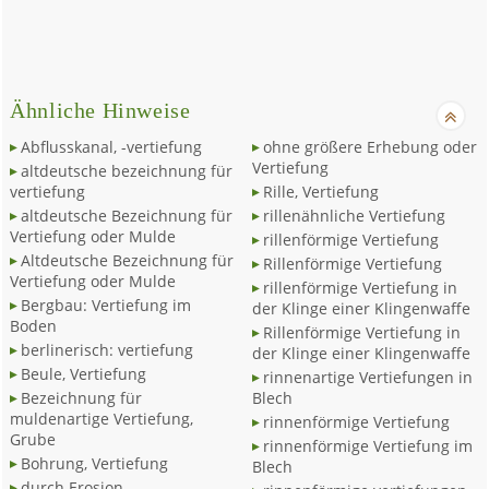
Ähnliche Hinweise
Abflusskanal, -vertiefung
ohne größere Erhebung oder
Vertiefung
altdeutsche bezeichnung für
vertiefung
Rille, Vertiefung
altdeutsche Bezeichnung für
rillenähnliche Vertiefung
Vertiefung oder Mulde
rillenförmige Vertiefung
Altdeutsche Bezeichnung für
Rillenförmige Vertiefung
Vertiefung oder Mulde
rillenförmige Vertiefung in
Bergbau: Vertiefung im
der Klinge einer Klingenwaffe
Boden
Rillenförmige Vertiefung in
berlinerisch: vertiefung
der Klinge einer Klingenwaffe
Beule, Vertiefung
rinnenartige Vertiefungen in
Bezeichnung für
Blech
muldenartige Vertiefung,
rinnenförmige Vertiefung
Grube
rinnenförmige Vertiefung im
Bohrung, Vertiefung
Blech
durch Erosion