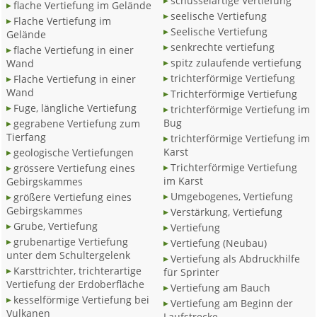
schüsselartige Vertiefung
flache Vertiefung im Gelände
seelische Vertiefung
Flache Vertiefung im
Seelische Vertiefung
Gelände
senkrechte vertiefung
flache Vertiefung in einer
spitz zulaufende vertiefung
Wand
trichterförmige Vertiefung
Flache Vertiefung in einer
Wand
Trichterförmige Vertiefung
Fuge, längliche Vertiefung
trichterförmige Vertiefung im
Bug
gegrabene Vertiefung zum
Tierfang
trichterförmige Vertiefung im
Karst
geologische Vertiefungen
Trichterförmige Vertiefung
grössere Vertiefung eines
im Karst
Gebirgskammes
Umgebogenes, Vertiefung
größere Vertiefung eines
Gebirgskammes
Verstärkung, Vertiefung
Grube, Vertiefung
Vertiefung
grubenartige Vertiefung
Vertiefung (Neubau)
unter dem Schultergelenk
Vertiefung als Abdruckhilfe
Karsttrichter, trichterartige
für Sprinter
Vertiefung der Erdoberfläche
Vertiefung am Bauch
kesselförmige Vertiefung bei
Vertiefung am Beginn der
Vulkanen
Laufstrecke