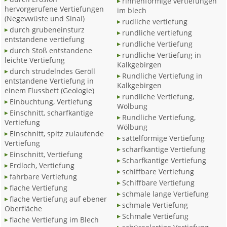
rinnenförmige vertiefungen
hervorgerufene Vertiefungen
im blech
(Negevwüste und Sinai)
rudliche vertiefung
durch grubeneinsturz
rundliche vertiefung
entstandene vertiefung
rundliche Vertiefung
durch Stoß entstandene
rundliche Vertiefung in
leichte Vertiefung
Kalkgebirgen
durch strudelndes Geröll
Rundliche Vertiefung in
entstandene Vertiefung in
Kalkgebirgen
einem Flussbett (Geologie)
rundliche Vertiefung,
Einbuchtung, Vertiefung
Wölbung
Einschnitt, scharfkantige
Rundliche Vertiefung,
Vertiefung
Wölbung
Einschnitt, spitz zulaufende
sattelförmige Vertiefung
Vertiefung
scharfkantige Vertiefung
Einschnitt, Vertiefung
Scharfkantige Vertiefung
Erdloch, Vertiefung
schiffbare Vertiefung
fahrbare Vertiefung
Schiffbare Vertiefung
flache Vertiefung
schmale lange Vertiefung
flache Vertiefung auf ebener
schmale Vertiefung
Oberfläche
Schmale Vertiefung
flache Vertiefung im Blech