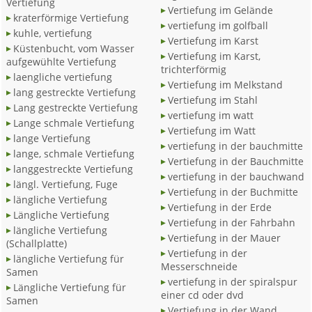
Vertiefung
Vertiefung im Gelände
kraterförmige Vertiefung
vertiefung im golfball
kuhle, vertiefung
Vertiefung im Karst
Küstenbucht, vom Wasser
Vertiefung im Karst,
aufgewühlte Vertiefung
trichterförmig
laengliche vertiefung
Vertiefung im Melkstand
lang gestreckte Vertiefung
Vertiefung im Stahl
Lang gestreckte Vertiefung
vertiefung im watt
Lange schmale Vertiefung
Vertiefung im Watt
lange Vertiefung
vertiefung in der bauchmitte
lange, schmale Vertiefung
Vertiefung in der Bauchmitte
langgestreckte Vertiefung
vertiefung in der bauchwand
längl. Vertiefung, Fuge
Vertiefung in der Buchmitte
längliche Vertiefung
Vertiefung in der Erde
Längliche Vertiefung
Vertiefung in der Fahrbahn
längliche Vertiefung
Vertiefung in der Mauer
(Schallplatte)
Vertiefung in der
längliche Vertiefung für
Messerschneide
Samen
vertiefung in der spiralspur
Längliche Vertiefung für
einer cd oder dvd
Samen
Vertiefung in der Wand