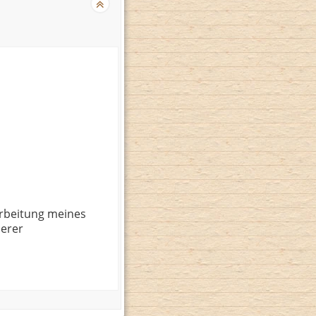
rbeitung meines
serer