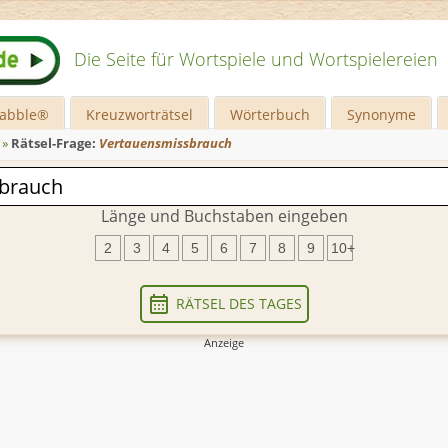
Die Seite für Wortspiele und Wortspielereien
rabble®
Kreuzworträtsel
Wörterbuch
Synonyme
»
Rätsel-Frage:
Vertauensmissbrauch
Länge und Buchstaben eingeben
2
3
4
5
6
7
8
9
10+
RÄTSEL DES TAGES