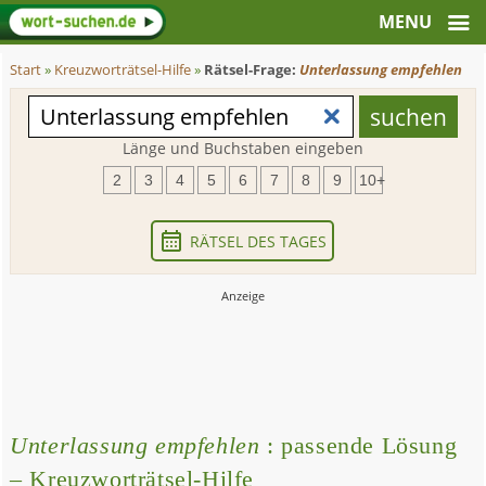
Start
»
Kreuzworträtsel-Hilfe
»
Rätsel-Frage:
Unterlassung empfehlen
Länge und Buchstaben eingeben
2
3
4
5
6
7
8
9
10+
RÄTSEL DES TAGES
Unterlassung empfehlen
: passende Lösung
– Kreuzworträtsel-Hilfe