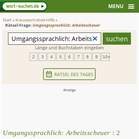
Start
»
Kreuzworträtsel-Hilfe
»
Rätsel-Frage:
Umgangssprachlich: Arbeitsscheuer
Länge und Buchstaben eingeben
2
3
4
5
6
7
8
9
10+
RÄTSEL DES TAGES
Umgangssprachlich: Arbeitsscheuer
: 2