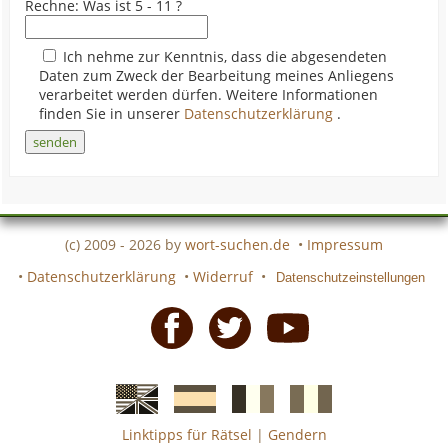
Rechne: Was ist 5 - 11 ?
Ich nehme zur Kenntnis, dass die abgesendeten
Daten zum Zweck der Bearbeitung meines Anliegens
verarbeitet werden dürfen. Weitere Informationen
finden Sie in unserer
Datenschutzerklärung
.
(c) 2009 - 2026 by
wort-suchen.de
•
Impressum
•
Datenschutzerklärung
•
Widerruf
•
Datenschutzeinstellungen
Facebook
Twitter
Youtube
Linktipps für Rätsel
|
Gendern
Englische
Spanische
französiche
italienische