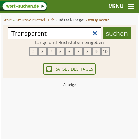
Start
»
Kreuzworträtsel-Hilfe
»
Rätsel-Frage:
Transparent
Länge und Buchstaben eingeben
2
3
4
5
6
7
8
9
10+
RÄTSEL DES TAGES