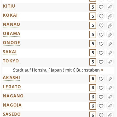
KITJU
5
KOKAI
5
NANAO
5
OBAMA
5
ONODE
5
SAKAI
5
TOKYO
5
Stadt auf Honshu ( Japan ) mit 6 Buchstaben
AKASHI
6
LEGATO
6
NAGANO
6
NAGOJA
6
SASEBO
6