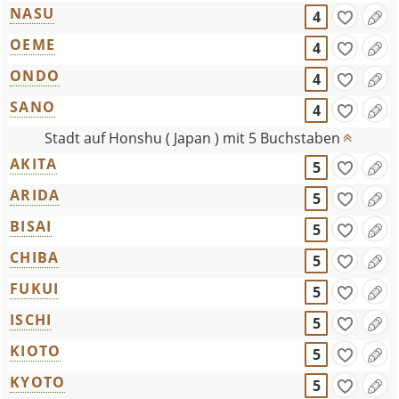
NASU
4
OEME
4
ONDO
4
SANO
4
Stadt auf Honshu ( Japan ) mit 5 Buchstaben
AKITA
5
ARIDA
5
BISAI
5
CHIBA
5
FUKUI
5
ISCHI
5
KIOTO
5
KYOTO
5