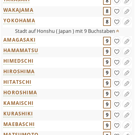
8
WAKAJAMA
8
YOKOHAMA
8
Stadt auf Honshu ( Japan ) mit 9 Buchstaben
AMAGASAKI
9
HAMAMATSU
9
HIMEDSCHI
9
HIROSHIMA
9
HITATSCHI
9
HOROSHIMA
9
KAMAISCHI
9
KURASHIKI
9
MAEBASCHI
9
MATSUMOTO