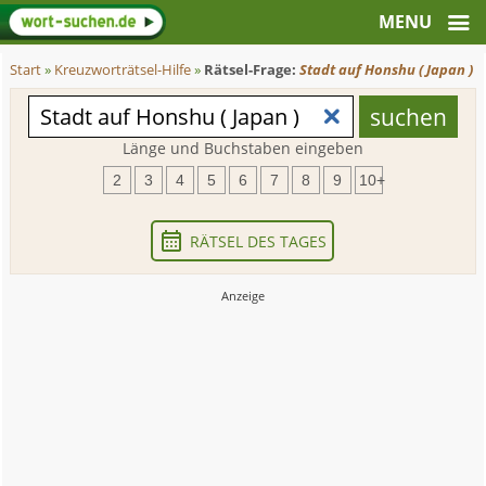
Start
»
Kreuzworträtsel-Hilfe
»
Rätsel-Frage:
Stadt auf Honshu ( Japan )
Länge und Buchstaben eingeben
2
3
4
5
6
7
8
9
10+
RÄTSEL DES TAGES