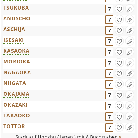
TSUKUBA
7
ANDSCHO
7
ASCHIJA
7
ISESAKI
7
KASAOKA
7
MORIOKA
7
NAGAOKA
7
NIIGATA
7
OKAJAMA
7
OKAZAKI
7
TAKAOKO
7
TOTTORI
7
Stadt auf Honshu ( Japan ) mit 8 Buchstaben