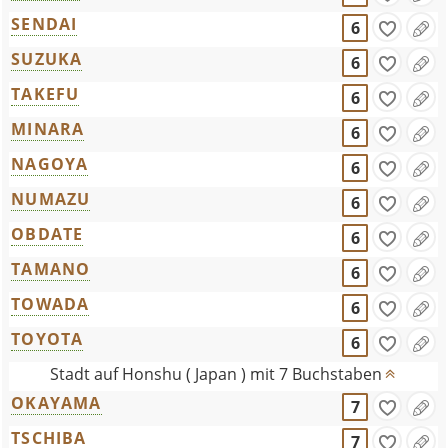
SENDAI
6
SUZUKA
6
TAKEFU
6
MINARA
6
NAGOYA
6
NUMAZU
6
OBDATE
6
TAMANO
6
TOWADA
6
TOYOTA
6
Stadt auf Honshu ( Japan ) mit 7 Buchstaben
OKAYAMA
7
TSCHIBA
7