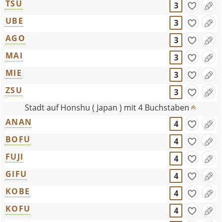
TSU
3
UBE
3
AGO
3
MAI
3
MIE
3
ZSU
3
Stadt auf Honshu ( Japan ) mit 4 Buchstaben
ANAN
4
BOFU
4
FUJI
4
GIFU
4
KOBE
4
KOFU
4