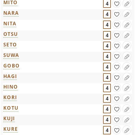
MITO
4
NARA
4
NITA
4
OTSU
4
SETO
4
SUWA
4
GOBO
4
HAGI
4
HINO
4
KORI
4
KOTU
4
KUJI
4
KURE
4