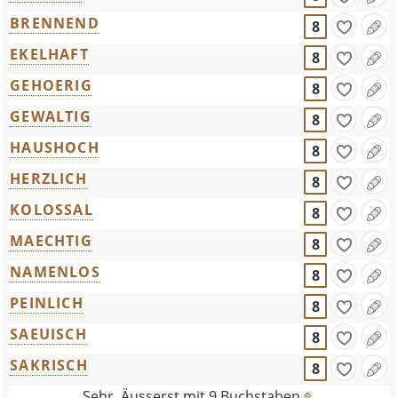
BRENNEND
8
EKELHAFT
8
GEHOERIG
8
GEWALTIG
8
HAUSHOCH
8
HERZLICH
8
KOLOSSAL
8
MAECHTIG
8
NAMENLOS
8
PEINLICH
8
SAEUISCH
8
SAKRISCH
8
Sehr, Äusserst mit 9 Buchstaben