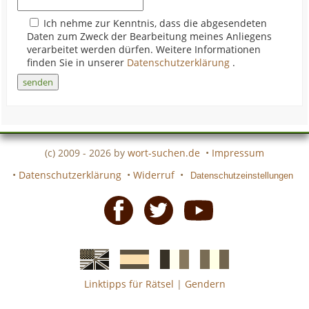
Ich nehme zur Kenntnis, dass die abgesendeten
Daten zum Zweck der Bearbeitung meines Anliegens
verarbeitet werden dürfen. Weitere Informationen
finden Sie in unserer
Datenschutzerklärung
.
(c) 2009 - 2026 by
wort-suchen.de
•
Impressum
•
Datenschutzerklärung
•
Widerruf
•
Datenschutzeinstellungen
Facebook
Twitter
Youtube
Linktipps für Rätsel
|
Gendern
Englische
Spanische
französiche
italienische