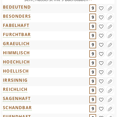
BEDEUTEND
9
BESONDERS
9
FABELHAFT
9
FURCHTBAR
9
GRAEULICH
9
HIMMLISCH
9
HOECHLICH
9
HOELLISCH
9
IRRSINNIG
9
REICHLICH
9
SAGENHAFT
9
SCHANDBAR
9
SUENDHAFT