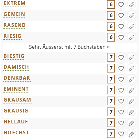
EXTREM
6
GEMEIN
6
RASEND
6
RIESIG
6
Sehr, Äusserst mit 7 Buchstaben
BIESTIG
7
DAMISCH
7
DENKBAR
7
EMINENT
7
GRAUSAM
7
GRAUSIG
7
HELLAUF
7
HOECHST
7