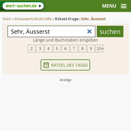
Start
»
Kreuzworträtsel-Hilfe
»
Rätsel-Frage:
Sehr, Äusserst
Länge und Buchstaben eingeben
2
3
4
5
6
7
8
9
10+
RÄTSEL DES TAGES