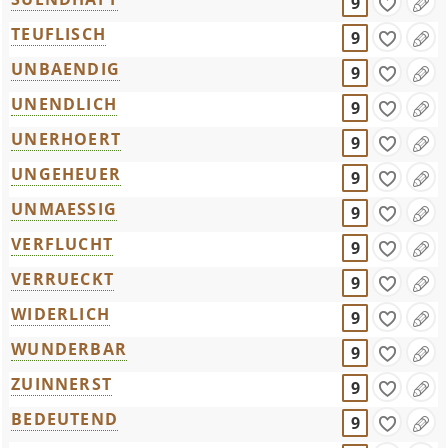
9
TEUFLISCH
9
UNBAENDIG
9
UNENDLICH
9
UNERHOERT
9
UNGEHEUER
9
UNMAESSIG
9
VERFLUCHT
9
VERRUECKT
9
WIDERLICH
9
WUNDERBAR
9
ZUINNERST
9
BEDEUTEND
9