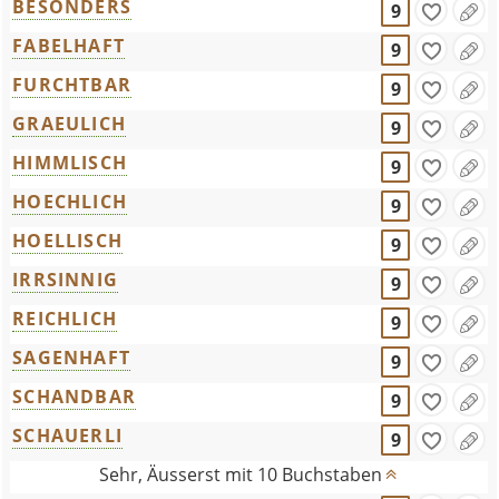
BESONDERS
9
FABELHAFT
9
FURCHTBAR
9
GRAEULICH
9
HIMMLISCH
9
HOECHLICH
9
HOELLISCH
9
IRRSINNIG
9
REICHLICH
9
SAGENHAFT
9
SCHANDBAR
9
SCHAUERLI
9
Sehr, Äusserst mit 10 Buchstaben