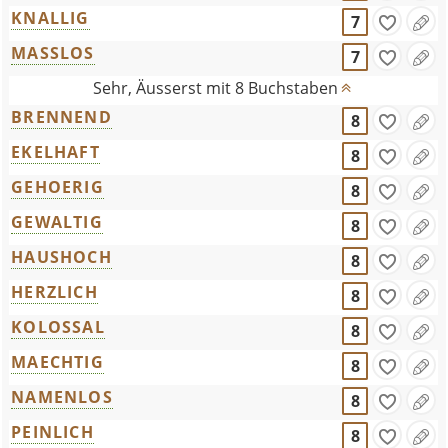
KNALLIG
7
MASSLOS
7
Sehr, Äusserst mit 8 Buchstaben
BRENNEND
8
EKELHAFT
8
GEHOERIG
8
GEWALTIG
8
HAUSHOCH
8
HERZLICH
8
KOLOSSAL
8
MAECHTIG
8
NAMENLOS
8
PEINLICH
8