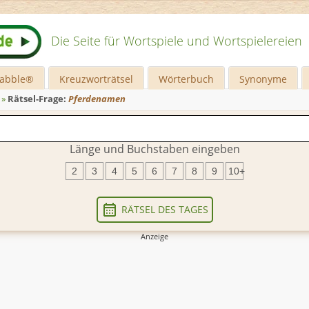
Die Seite für Wortspiele und Wortspielereien
rabble®
Kreuzworträtsel
Wörterbuch
Synonyme
»
Rätsel-Frage:
Pferdenamen
Länge und Buchstaben eingeben
2
3
4
5
6
7
8
9
10+
RÄTSEL DES TAGES