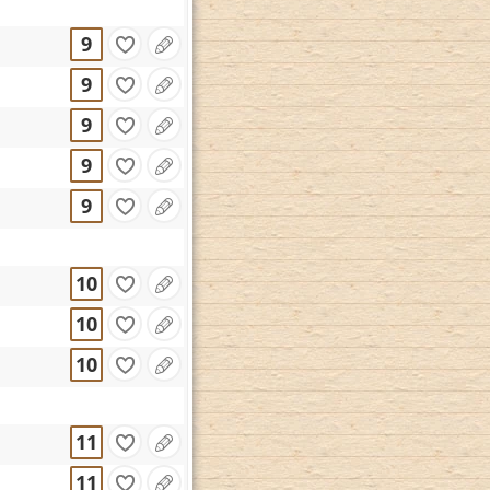
9
9
9
9
9
10
10
10
11
11