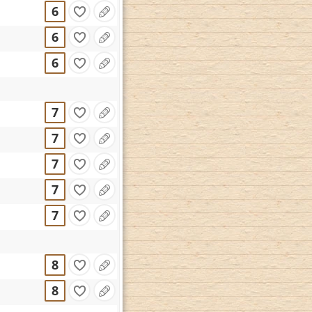
6
6
6
7
7
7
7
7
8
8