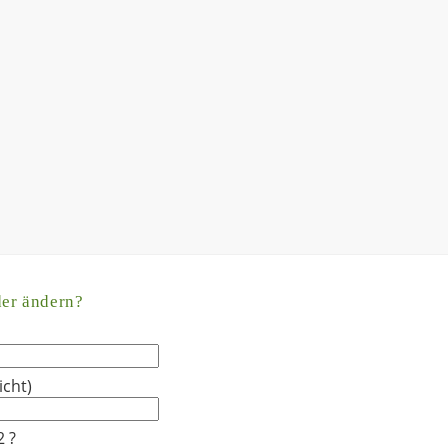
der ändern?
icht)
2 ?