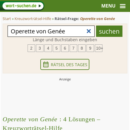
Start
»
Kreuzworträtsel-Hilfe
»
Rätsel-Frage:
Operette von Genée
Länge und Buchstaben eingeben
2
3
4
5
6
7
8
9
10+
RÄTSEL DES TAGES
Operette von Genée
: 4 Lösungen –
Kreuzworträtsel-Hilfe